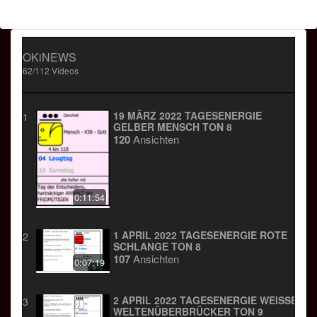
OKiNEWS
62/112 Videos
19 MÄRZ 2022 TAGESENERGIE
1
GELBER MENSCH TON 8
120
Ansichten
0:11:54
1 APRIL 2022 TAGESENERGIE ROTE
2
SCHLANGE TON 8
107
Ansichten
0:07:19
2 APRIL 2022 TAGESENERGIE WEISSER W
3
ELTENÜBERBRÜCKER TON 9