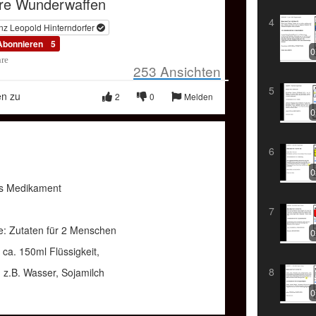
ere Wunderwaffen
Compressed
Picture
Mode
4
nz Leopold Hinterndorfer
OKiTUBE
Abonnieren
5
0
hre
253
Ansichten
5
en zu
2
0
Melden
0
6
0
des Medikament
7
: Zutaten für 2 Menschen
0
50ml Flüssigkeit,
8
B. Wasser, Sojamilch
der Kuhmilch
0
üßungsmittel, z.b. Honig