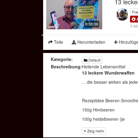
13 leck
Time
Fra
0:36:36
3 Ja
Teile
Herunterladen
Hinzufüg
Kategorie:
Default
Beschreibung:
Heilende Lebensmittel
13 leckere Wunderwaffen
... die besser wirken als je
Rezeptidee Beeren-Smoothie
150g Himbeeren ca. 1
100g heidelbeeren (je z.
nach Wunsch und Ge- o
Zeig mehr
schmack können Sie auch S