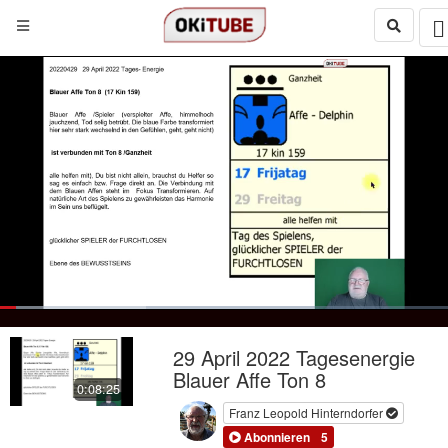
Loaded
:
32.53%
Loop
Next
social
autoplay
Current
0:17
/
Duration
8:25
Pause
Mute
Quality
Fulls
29 April 2022 Tagesenergie
480p
Time
Blauer Affe Ton 8
0:08:25
Franz Leopold Hinterndorfer
Abonnieren
5