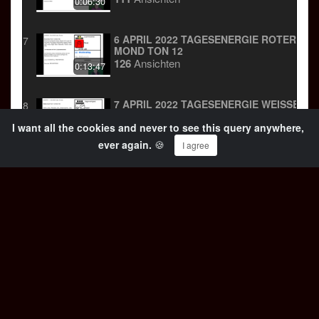
0:06:30
6 APRIL 2022 TAGESENERGIE ROTER
7
MOND TON 12
126
Ansichten
0:13:47
7 APRIL 2022 TAGESENERGIE WEISSER H
8
UND TON 13
I want all the cookies and never to see this query anywhere,
98
Ansichten
0:09:08
ever again.
🍪
I agree
8 APRIL 2022 TAGESENERGIE BLAUER
9
AFFE TON 1
110
Ansichten
0:17:09
9 APRIL 2022 TAGESENERGIE GELBER
10
MENSCH TON 2
125
Ansichten
0:15:11
10 APRIL 2022 TAGESENERGIE ROTER
11
HIMMELSWANDERER TON 3