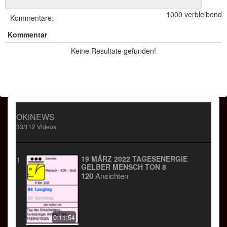
Transformieren. Auf natürliche Art des
1000 verbleibend
Spielens zu gewährleisten das
Kommentare:
Harmonie im Sein uns beflügelt.
Kommentar
Keine Resultate gefunden!
glücklicher SPIELER der
FURCHTLOSEN
Ebene des BEWUSSTSEINS
OKiNEWS
33/112 Videos
19 MÄRZ 2022 TAGESENERGIE
1
GELBER MENSCH TON 8
120
Ansichten
0:11:54