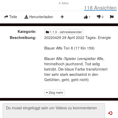
4 Jahre
118
Ansichten
Teile
Herunterladen
1
0
Kategorie:
1.1.3 - Jahreskalender
Beschreibung:
20220429 29 April 2022 Tages- Energie
Blauer Affe Ton 8 (17 Kin 159)
Blauer Affe /Spieler (verspielter Affe,
himmelhoch jauchzend, Tod selig
betrübt. Die blaue Farbe transformiert
hier sehr stark wechselnd in den
Gefühlen, geht, geht nicht)
ist verbunden mit Ton 8 /Ganzheit
Zeig mehr
alle helfen mit), Du bist nicht allein,
brauchst du Helfer so sag es einfach
bzw. Frage direkt an. Die Verbindung
mit dem Blauen Affen steht im Fokus