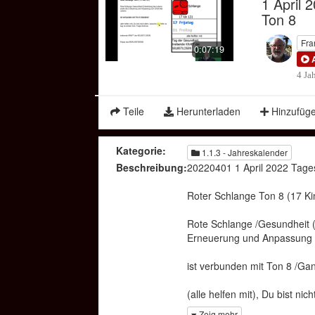
1 April 
Time
Ton 8
Fra
0:07:19
4 Ja
Teile
Herunterladen
Hinzufüg
Kategorie:
1.1.3 - Jahreskalender
Beschreibung:
20220401 1 April 2022 Tage
Roter Schlange Ton 8 (17 Ki
Rote Schlange /Gesundheit 
Erneuerung und Anpassung 
ist verbunden mit Ton 8 /Gan
(alle helfen mit), Du bist nic
bzw. Frage direkt an.
Zeig mehr