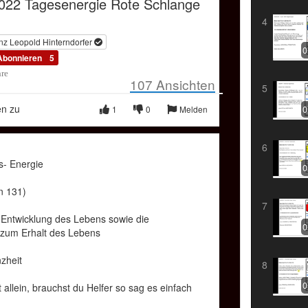
2022 Tagesenergie Rote Schlange
480p
Compressed
Picture
Mode
4
OKiTUBE
nz Leopold Hinterndorfer
0
Abonnieren
5
hre
107
Ansichten
5
en zu
0
1
0
Melden
6
s- Energie
0
n 131)
7
(Entwicklung des Lebens sowie die
0
zum Erhalt des Lebens
zheit
8
0
ht allein, brauchst du Helfer so sag es einfach