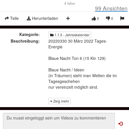
4 Jahre
99
Ansichten
Teile
Herunterladen
0
0
Kategorie:
1.1.3 - Jahreskalender
Beschreibung:
20220330 30 März 2022 Tages-
Energie
Blaue Nacht Ton 6 (15 Kin 129)
Blaue Nacht / Ideen
(in Träumen) sieht man Welten die im
Tagesgeschehen
nur vereinzelt möglich sind.
ist verbunden mit Ton 6 /Gleichheit
Zeig mehr
(was wir machen), ist der Dreh und
Angelpunkt der Gleichheit. Ein
Charismatischer Strahler bring das
Programm in der Mehrheit so richtig auf