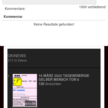
Touren
1000 verbleibend
Kommentare:
Kommentar
fantastischer ERFINDER der
GELEHRTEN
Keine Resultate gefunden!
Ebene des LEBENS
OKiNEWS
27/112 Videos
19 MÄRZ 2022 TAGESENERGIE
1
GELBER MENSCH TON 8
120
Ansichten
0:11:54