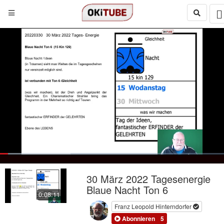
Loaded
:
31.56%
Loop
Next
social
autoplay
Current
0:17
/
Duration
8:11
Pause
Mute
Quality
Fulls
30 März 2022 Tagesenergie
480p
Time
Blaue Nacht Ton 6
0:08:11
Franz Leopold Hinterndorfer
Abonnieren
5