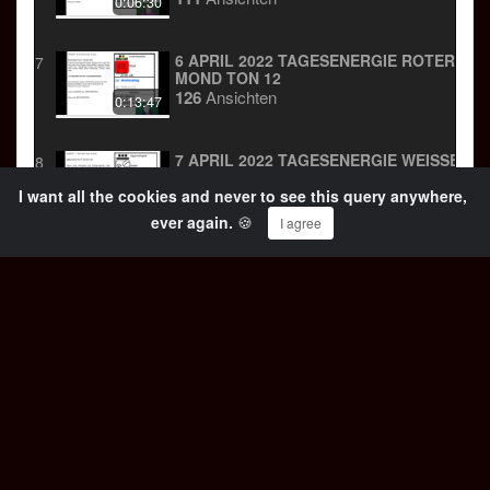
0:06:30
6 APRIL 2022 TAGESENERGIE ROTER
7
MOND TON 12
126
Ansichten
0:13:47
7 APRIL 2022 TAGESENERGIE WEISSER H
8
UND TON 13
I want all the cookies and never to see this query anywhere,
98
Ansichten
0:09:08
ever again.
🍪
I agree
8 APRIL 2022 TAGESENERGIE BLAUER
9
AFFE TON 1
109
Ansichten
0:17:09
9 APRIL 2022 TAGESENERGIE GELBER
10
MENSCH TON 2
125
Ansichten
0:15:11
10 APRIL 2022 TAGESENERGIE ROTER
11
HIMMELSWANDERER TON 3