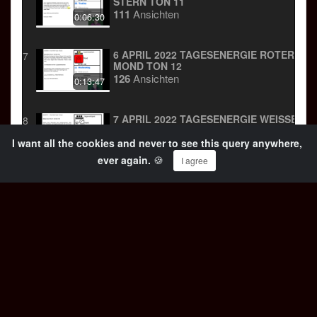
STERN TON 11
111
Ansichten
0:06:30
6 APRIL 2022 TAGESENERGIE ROTER
7
MOND TON 12
126
Ansichten
0:13:47
7 APRIL 2022 TAGESENERGIE WEISSER H
8
UND TON 13
98
Ansichten
I want all the cookies and never to see this query anywhere,
0:09:08
ever again.
🍪
I agree
8 APRIL 2022 TAGESENERGIE BLAUER
9
AFFE TON 1
110
Ansichten
0:17:09
9 APRIL 2022 TAGESENERGIE GELBER
10
MENSCH TON 2
125
Ansichten
0:15:11
10 APRIL 2022 TAGESENERGIE ROTER
11