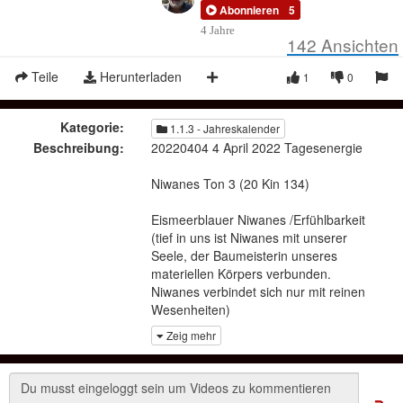
Abonnieren
5
4 Jahre
142
Ansichten
Teile
Herunterladen
1
0
Kategorie:
1.1.3 - Jahreskalender
Beschreibung:
20220404 4 April 2022 Tagesenergie
Niwanes Ton 3 (20 Kin 134)
Eismeerblauer Niwanes /Erfühlbarkeit
(tief in uns ist Niwanes mit unserer
Seele, der Baumeisterin unseres
materiellen Körpers verbunden.
Niwanes verbindet sich nur mit reinen
Wesenheiten)
Zeig mehr
ist verbunden mit Ton 3 /Dienen
(sofort zur Verfügung), dienen
ermöglich im 13 Zyklus alles