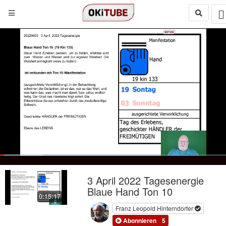
Loaded
:
19.15%
Loop
Next
social
autoplay
Current
0:17
/
Duration
15:17
Pause
Mute
Quality
Fulls
3 April 2022 Tagesenergie
480p
Time
Blaue Hand Ton 10
0:15:17
Franz Leopold Hinterndorfer
Abonnieren
5