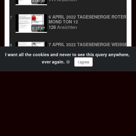
0:06:30
6 APRIL 2022 TAGESENERGIE ROTER
7
MOND TON 12
126
Ansichten
0:13:47
7 APRIL 2022 TAGESENERGIE WEISSER H
8
UND TON 13
I want all the cookies and never to see this query anywhere,
98
Ansichten
0:09:08
ever again.
🍪
I agree
8 APRIL 2022 TAGESENERGIE BLAUER
9
AFFE TON 1
110
Ansichten
0:17:09
9 APRIL 2022 TAGESENERGIE GELBER
10
MENSCH TON 2
125
Ansichten
0:15:11
10 APRIL 2022 TAGESENERGIE ROTER
11
HIMMELSWANDERER TON 3