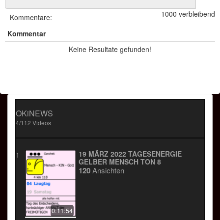
daraus entstehen durch das
1000 verbleibend
zweischneidige Schwert.
Kommentare:
Kommentar
geschickter HÄNDLER der
FREIMÜTIGEN
Keine Resultate gefunden!
Ebene des LEBEN
OKiNEWS
4/112 Videos
19 MÄRZ 2022 TAGESENERGIE
1
GELBER MENSCH TON 8
120
Ansichten
0:11:54