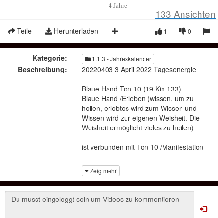
4 Jahre
133
Ansichten
Teile
Herunterladen
1
0
Kategorie:
1.1.3 - Jahreskalender
Beschreibung:
20220403 3 April 2022 Tagesenergie
Blaue Hand Ton 10 (19 Kin 133)
Blaue Hand /Erleben (wissen, um zu
heilen, erlebtes wird zum Wissen und
Wissen wird zur eigenen Weisheit. Die
Weisheit ermöglicht vieles zu heilen)
ist verbunden mit Ton 10 /Manifestation
(ausgerichtete Verwirklichung), in der
Zeig mehr
Betrachtung schwirren die Gedanken,
ist es das, war es das Wert, und was
kann das, was macht man damit, bzw.
juhuu endlich fertig. Der Grad des
Handelns folgt sofort. Die Erkenntnisse