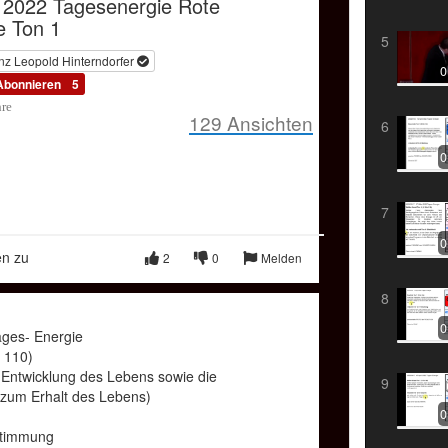
 2022 Tagesenergie Rote
480p
Compressed
Picture
Mode
e Ton 1
OKiTUBE
5
nz Leopold Hinterndorfer
0
Abonnieren
5
hre
129
Ansichten
6
0
7
0
en zu
2
0
Melden
8
0
ges- Energie
 110)
(Entwicklung des Lebens sowie die
9
zum Erhalt des Lebens)
0
stimmung