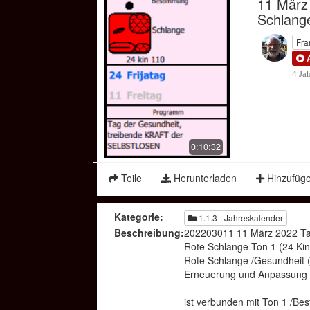
11 März
Time
Schlang
Fra
4 Ja
0:10:32
Teile
Herunterladen
Hinzufüg
Kategorie:
1.1.3 - Jahreskalender
Beschreibung:
202203011 11 März 2022 Ta
Rote Schlange Ton 1 (24 Kin
Rote Schlange /Gesundheit 
Erneuerung und Anpassung 
ist verbunden mit Ton 1 /Be