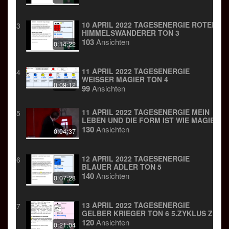
10 APRIL 2022 TAGESENERGIE ROTER
3
HIMMELSWANDERER TON 3
103
Ansichten
0:14:22
11 APRIL 2022 TAGESENERGIE
4
WEISSER MAGIER TON 4
0:09:12
99
Ansichten
11 APRIL 2022 TAGESENERGIE MEIN
5
LEBEN UND DIE FORM IST WIE MAGIE
130
Ansichten
0:04:37
12 APRIL 2022 TAGESENERGIE
6
BLAUER ADLER TON 5
140
Ansichten
0:07:28
13 APRIL 2022 TAGESENERGIE
7
GELBER KRIEGER TON 6 5.ZYKLUS ZU
28 TAGEN
120
Ansichten
0:21:04