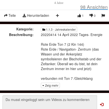
4 Jahre
98
Ansichten
Teile
Herunterladen
1
0
Kategorie:
1.1.3 - Jahreskalender
Beschreibung:
20220414 14 April 2022 Tages- Energie
Rote Erde Ton 7 (2 Kin 144)
Rote Erde / Navigation- Zentrum (das
Wissen und der Ankerplatz
symbolisieren der Bischofsstab und der
Zeltanker. Überall wo du bist, ist dein
Zentrum immer im hier und jetzt)
verbunden mit Ton 7 /Gleichklang
(so funktioniert es), zeigt Varianten und
Zeig mehr
Möglichkeiten auf, die gerade für die
Navigation Erleichterung schaffen, wenn
wen man sich dem Zentrum seines
Lebens hin gibt.