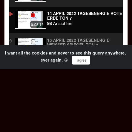
14 APRIL 2022 TAGESENERGIE ROTE
ERDE TON 7
98
Ansichten
0:08:15
15 APRIL 2022 TAGESENERGIE
9
WEISSER SPIEGEL TON 8
137
Ansichten
0:08:24
I want all the cookies and never to see this query anywhere,
ever again.
🍪
I agree
16 APRIL 2022 TAGESENERGIE
10
BLAUER STURM TON 9
20
Ansichten
0:15:47
8 APRIL 2022 TAGESENERGIE BLAUER
11
AFFE TON 1
110
Ansichten
0:17:09
7 APRIL 2022 TAGESENERGIE WEISSER H
12
UND TON 13
98
Ansichten
0:09:08