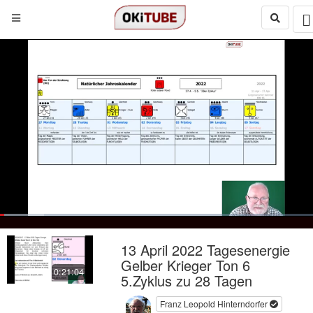
Loaded
:
13.96%
Loop
Next
social
autoplay
Current
0:17
/
Duration
21:04
Pause
Mute
Quality
Fulls
13 April 2022 Tagesenergie
480p
Time
Gelber Krieger Ton 6
0:21:04
5.Zyklus zu 28 Tagen
Franz Leopold Hinterndorfer