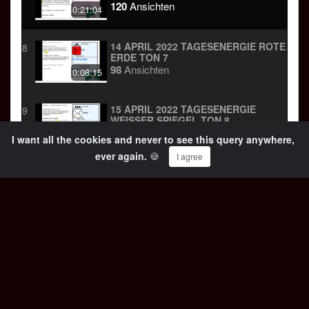
28 TAGEN
120
Ansichten
0:21:04
14 APRIL 2022 TAGESENERGIE ROTE
8
ERDE TON 7
98
Ansichten
0:08:15
15 APRIL 2022 TAGESENERGIE
9
WEISSER SPIEGEL TON 8
137
Ansichten
0:08:24
I want all the cookies and never to see this query anywhere,
ever again.
🍪
I agree
16 APRIL 2022 TAGESENERGIE
10
BLAUER STURM TON 9
20
Ansichten
0:15:47
8 APRIL 2022 TAGESENERGIE BLAUER
11
AFFE TON 1
109
Ansichten
0:17:09
7 APRIL 2022 TAGESENERGIE WEISSER H
12
UND TON 13