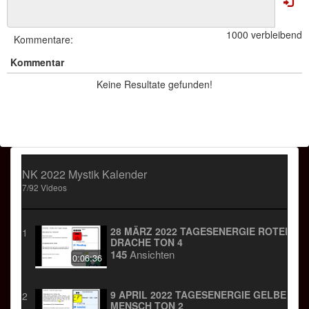
verbunden mit Ton 6 /Gleichklang
1000 verbleibend
Kommentare:
(was wir machen), ist der Dreh und
Kommentar
Angelpunkt der Gleichheit. Ein
Charismatischer Strahler bring das
Keine Resultate gefunden!
Programm in der Mehrheit so richtig auf
Touren
glorreicher HELD der FURCHTLOSEN
Ebene des LEBENS
NK 2022 Mystik Kalender
7/92 Videos
28 MÄRZ 2022 TAGESENERGIE ROTER
1
DRACHE TON 4
145
Ansichten
0:06:36
9 APRIL 2022 TAGESENERGIE GELBER
2
MENSCH TON 2