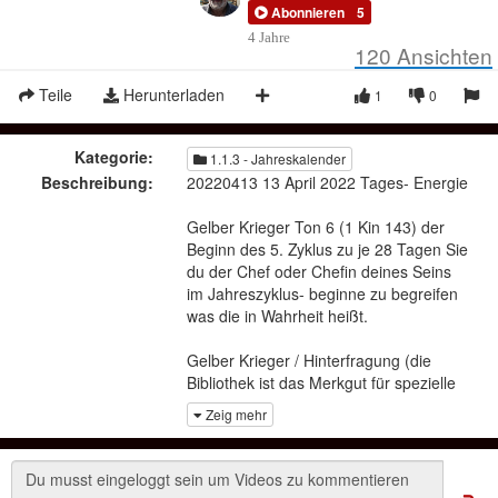
Abonnieren
5
4 Jahre
120
Ansichten
Teile
Herunterladen
1
0
Kategorie:
1.1.3 - Jahreskalender
Beschreibung:
20220413 13 April 2022 Tages- Energie
Gelber Krieger Ton 6 (1 Kin 143) der
Beginn des 5. Zyklus zu je 28 Tagen Sie
du der Chef oder Chefin deines Seins
im Jahreszyklus- beginne zu begreifen
was die in Wahrheit heißt.
Gelber Krieger / Hinterfragung (die
Bibliothek ist das Merkgut für spezielle
Hinterfragungen, im inneren ist das
Zeig mehr
Zentrum des Wissens verbunden mit
dem Planeten Erde. Die Gelbe Farbe
hilft dir dabei sich zu erinnern (Ernte
und Aussaat) )