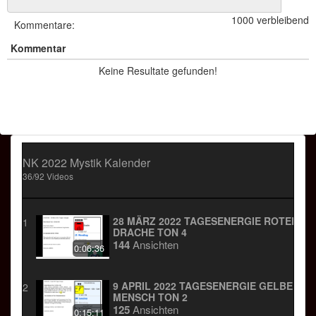
Aufgabe die Harmonie mit dem Ganzen
1000 verbleibend
des Vorhandenen zu gestalten.
Kommentare:
Kommentar
feste GRÖßE der GELEHRTEN
Keine Resultate gefunden!
Ebene der ZEIT
NK 2022 Mystik Kalender
36/92 Videos
28 MÄRZ 2022 TAGESENERGIE ROTER
1
DRACHE TON 4
144
Ansichten
0:06:36
9 APRIL 2022 TAGESENERGIE GELBER
2
MENSCH TON 2
125
Ansichten
0:15:11