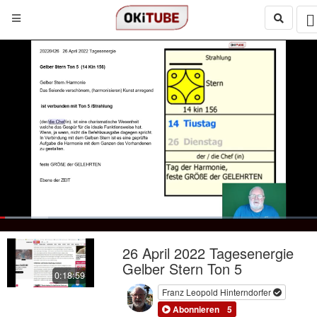
Loaded
:
15.16%
Loop
Next
social
autoplay
Current
0:17
/
Duration
18:59
Pause
Mute
Quality
Fulls
26 April 2022 Tagesenergie
480p
Time
Gelber Stern Ton 5
0:18:59
Franz Leopold Hinterndorfer
Abonnieren
5