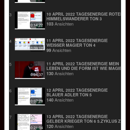
10 APRIL 2022 TAGESENERGIE ROTER
3
HIMMELSWANDERER TON 3
103
Ansichten
0:14:22
11 APRIL 2022 TAGESENERGIE
4
WEISSER MAGIER TON 4
0:09:12
99
Ansichten
11 APRIL 2022 TAGESENERGIE MEIN
5
LEBEN UND DIE FORM IST WIE MAGIE
130
Ansichten
0:04:37
12 APRIL 2022 TAGESENERGIE
6
BLAUER ADLER TON 5
140
Ansichten
0:07:28
13 APRIL 2022 TAGESENERGIE
7
GELBER KRIEGER TON 6 5.ZYKLUS ZU
28 TAGEN
120
Ansichten
0:21:04