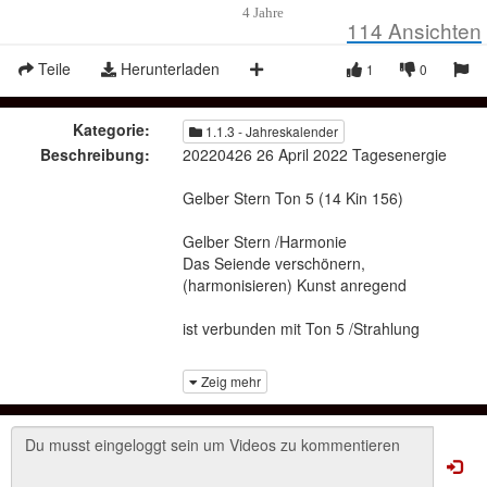
4 Jahre
114
Ansichten
Teile
Herunterladen
1
0
Kategorie:
1.1.3 - Jahreskalender
Beschreibung:
20220426 26 April 2022 Tagesenergie
Gelber Stern Ton 5 (14 Kin 156)
Gelber Stern /Harmonie
Das Seiende verschönern,
(harmonisieren) Kunst anregend
ist verbunden mit Ton 5 /Strahlung
(der/die Chef/in), ist eine charismatische
Zeig mehr
Wesenheit welche das Gespür für die
ideale Funktionsweise hat. Wenn, ja
wenn, nicht die Befehlsausgabe
dagegen spricht. In Verbindung mit dem
Gelben Stern ist es eine geprüfte