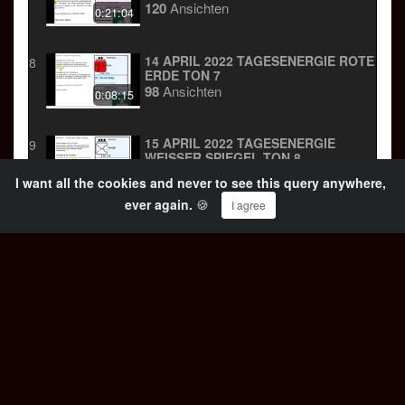
28 TAGEN
120
Ansichten
0:21:04
14 APRIL 2022 TAGESENERGIE ROTE
8
ERDE TON 7
98
Ansichten
0:08:15
15 APRIL 2022 TAGESENERGIE
9
WEISSER SPIEGEL TON 8
137
Ansichten
0:08:24
I want all the cookies and never to see this query anywhere,
ever again.
🍪
I agree
16 APRIL 2022 TAGESENERGIE
10
BLAUER STURM TON 9
20
Ansichten
0:15:47
8 APRIL 2022 TAGESENERGIE BLAUER
11
AFFE TON 1
110
Ansichten
0:17:09
7 APRIL 2022 TAGESENERGIE WEISSER H
12
UND TON 13