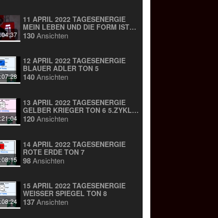
11 APRIL 2022 TAGESENERGIE
MEIN LEBEN UND DIE FORM IST
WIE MAGIE
130
Ansichten
:04:37
12 APRIL 2022 TAGESENERGIE
BLAUER ADLER TON 5
140
Ansichten
:07:28
13 APRIL 2022 TAGESENERGIE
GELBER KRIEGER TON 6 5.ZYKLUS
ZU 28 TAGEN
120
Ansichten
:21:04
14 APRIL 2022 TAGESENERGIE
ROTE ERDE TON 7
98
Ansichten
:08:15
15 APRIL 2022 TAGESENERGIE
WEISSER SPIEGEL TON 8
137
Ansichten
:08:24