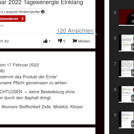
uar 2022 Tagesenergie Einklang
480p
Compressed
Picture
Mode
nz Leopold Hinterndorfer
OKiTUBE
5
Abonnieren
5
0
hre
120
Ansichten
6
en zu
1
0
Melden
0
7
vom 17 Februar 2022
88)
0
stimmt das Produkt der Ernte"
unsere Pflicht gemeinsam zu wirken
8
RCHTLOSEN = keine Besiedelung ohne
r durch den Asphalt dringt.
0
tomare Stofflichkeit Zelle, Molekül, Körper
9
0