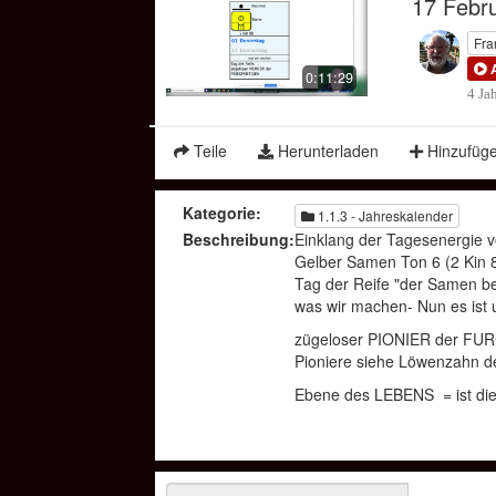
17 Febr
Time
Fra
0:11:29
4 Ja
Teile
Herunterladen
Hinzufüg
Kategorie:
1.1.3 - Jahreskalender
Beschreibung:
Einklang der Tagesenergie 
Gelber Samen Ton 6 (2 Kin 
Tag der Reife "der Samen be
was wir machen- Nun es ist 
zügeloser PIONIER der FU
Pioniere siehe Löwenzahn de
Ebene des LEBENS = ist die A