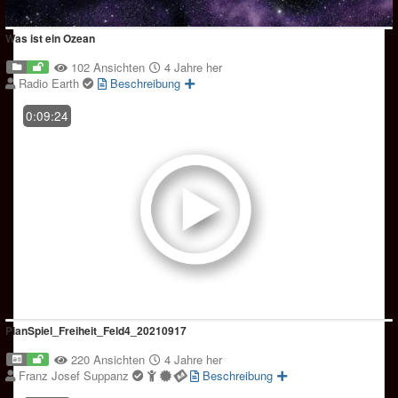
Was ist ein Ozean
102 Ansichten
4 Jahre her
Radio Earth
Beschreibung
0:09:24
PlanSpiel_Freiheit_Feld4_20210917
220 Ansichten
4 Jahre her
Franz Josef Suppanz
Beschreibung