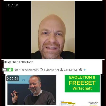
0:05:25
Belsky über Kollaritsch
139 Ansichten
4 Jahre her
OKiNEWS
0:20:51