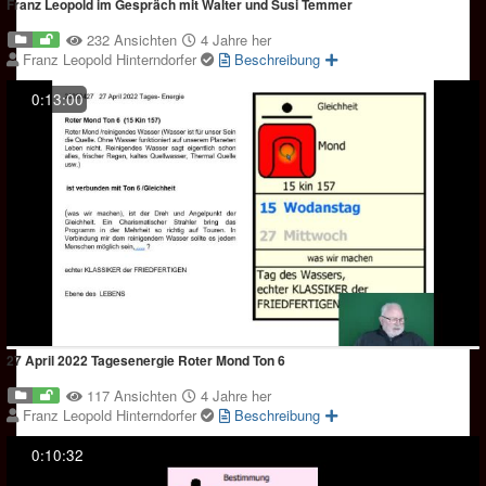
Franz Leopold im Gespräch mit Walter und Susi Temmer
232 Ansichten
4 Jahre her
Franz Leopold Hinterndorfer
Beschreibung
0:13:00
27 April 2022 Tagesenergie Roter Mond Ton 6
117 Ansichten
4 Jahre her
Franz Leopold Hinterndorfer
Beschreibung
0:10:32