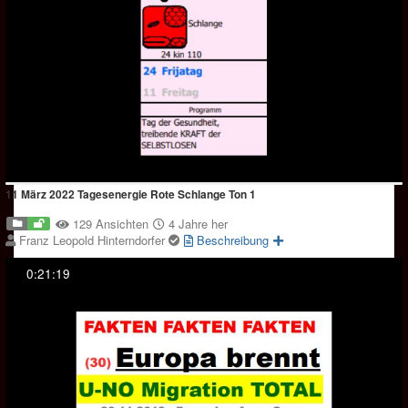
11 März 2022 Tagesenergie Rote Schlange Ton 1
129 Ansichten
4 Jahre her
Franz Leopold Hinterndorfer
Beschreibung
0:21:19