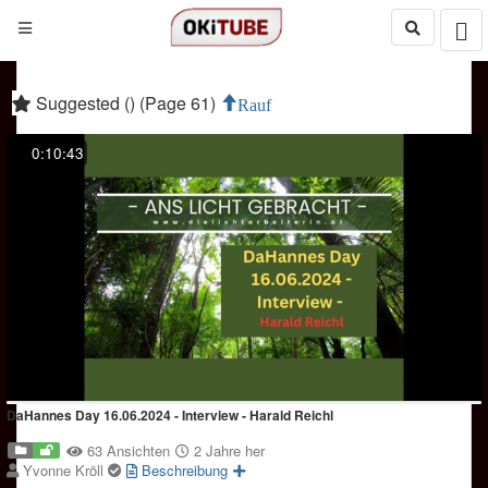
Suggested () (Page 61)
Rauf
0:10:43
DaHannes Day 16.06.2024 - Interview - Harald Reichl
63 Ansichten
2 Jahre her
Yvonne Kröll
Beschreibung