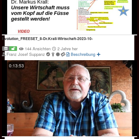
Evolution_FREESET_8-Dr.Krall-Wirtschaft-2023-10-
144 Ansichten
2 Jahre her
Franz Josef Suppanz
Beschreibung
0:13:53