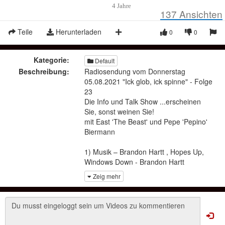
4 Jahre
137
Ansichten
Teile
Herunterladen
0
0
Kategorie:
Default
Beschreibung:
⁣⁣⁣⁣⁣⁣⁣⁣⁣⁣⁣⁣⁣⁣⁣Radiosendung vom Donnerstag
05.08.2021 "Ick glob, ick spinne" - Folge
23
Die Info und Talk Show ...erscheinen
Sie, sonst weinen Sie!
mit East 'The Beast' und Pepe 'Pepino'
Biermann
⁣1) Musik – Brandon Hartt , Hopes Up,
Windows Down - Brandon Hartt
https://www.youtube.com/watch?
Zeig mehr
v=gIONti0vLm0
2) - DR. Goldwell - sagt es :) und bringt
es auf dem PUNKT!!! #dies ist ein
Telegamm Link.... Kommt später auf YT