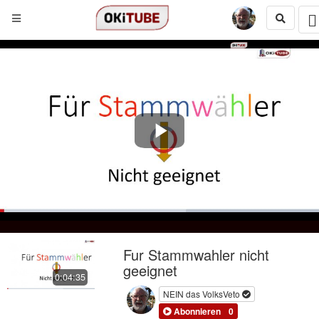
Play
Video
Fur Stammwahler nicht
geeignet
0:04:35
NEIN das VolksVeto
Abonnieren
0