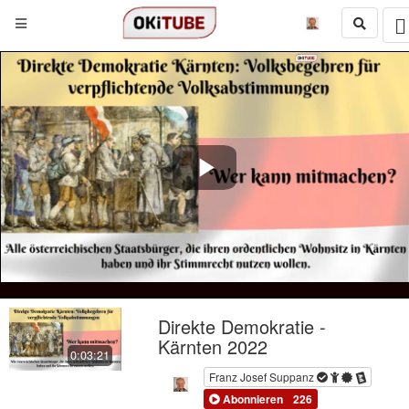
Play
Video
Direkte Demokratie -
Kärnten 2022
0:03:21
Franz Josef Suppanz
Abonnieren
226