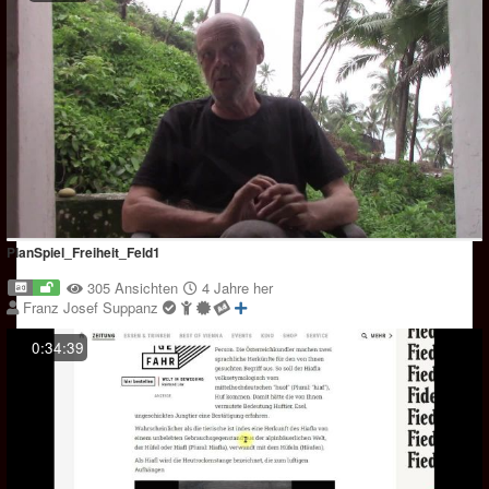
PlanSpiel_Freiheit_Feld1
305 Ansichten
4 Jahre her
Franz Josef Suppanz
0:34:39