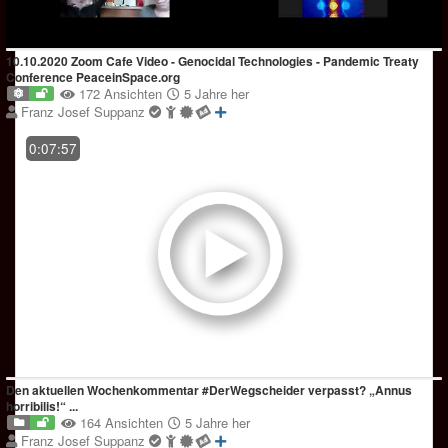
10.10.2020 Zoom Cafe Video - Genocidal Technologies - Pandemic Treaty
Conference PeaceinSpace.org
172 Ansichten
5 Jahre her
Franz Josef Suppanz
0:07:57
Den aktuellen Wochenkommentar #DerWegscheider verpasst? „Annus
horribilis!“ ...
164 Ansichten
5 Jahre her
Franz Josef Suppanz