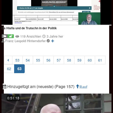
Da Hiafla und de Trutschn in der Politik
119 Ansichten
3 Jahre her
Franz Leopold Hinterndorfer
53
54
55
56
57
58
59
60
61
(current)
63
62
Hinzugefügt am (neueste) (Page 157)
Rauf
0:51:18