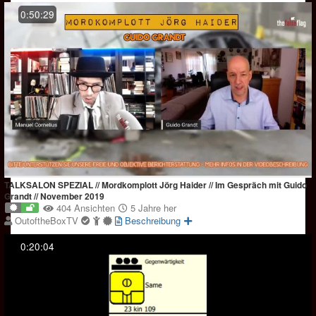
0:50:29
TALKSALON SPEZIAL // Mordkomplott Jörg Haider // Im Gespräch mit Guido
Grandt // November 2019
404 Ansichten
5 Jahre her
OutoftheBoxTV
Beschreibung
0:20:04