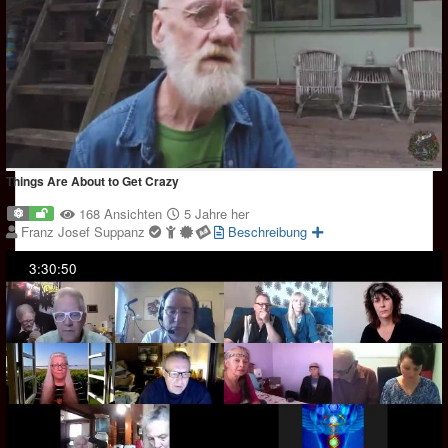
Things Are About to Get Crazy
168 Ansichten
5 Jahre her
Franz Josef Suppanz
Beschreibung
3:30:50