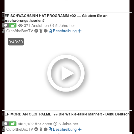
DER SCHWACHSINN HAT PROGRAMM #02 ++ Glauben Sie an
Verschwörungstheorien?
371 Ansichten
5 Jahre her
OutoftheBoxTV
Beschreibung
0:43:30
DER MORD AN OLOF PALME! ++ Die Walkie-Talkie Männer! - Doku Deutsch
1,132 Ansichten
5 Jahre her
OutoftheBoxTV
Beschreibung