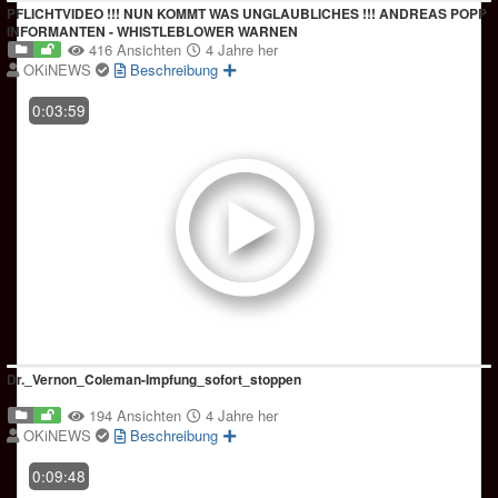
PFLICHTVIDEO !!! NUN KOMMT WAS UNGLAUBLICHES !!! ANDREAS POPP
INFORMANTEN - WHISTLEBLOWER WARNEN
416 Ansichten
4 Jahre her
OKiNEWS
Beschreibung
0:03:59
Dr._Vernon_Coleman-Impfung_sofort_stoppen
194 Ansichten
4 Jahre her
OKiNEWS
Beschreibung
0:09:48