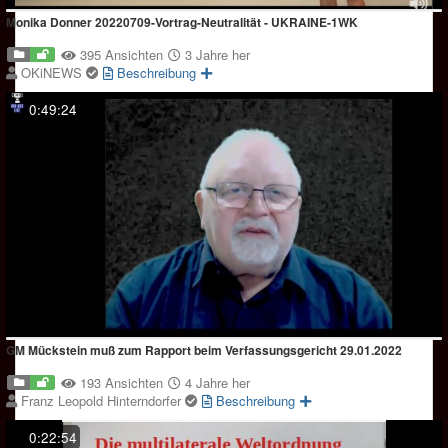
Monika Donner 20220709-Vortrag-Neutralität - UKRAINE-1WK
395 Ansichten
3 Jahre her
OKiNEWS
Beschreibung
0:49:24
GM Mückstein muß zum Rapport beim Verfassungsgericht 29.01.2022
193 Ansichten
4 Jahre her
Franz Leopold Hinterndorfer
Beschreibung
0:22:54