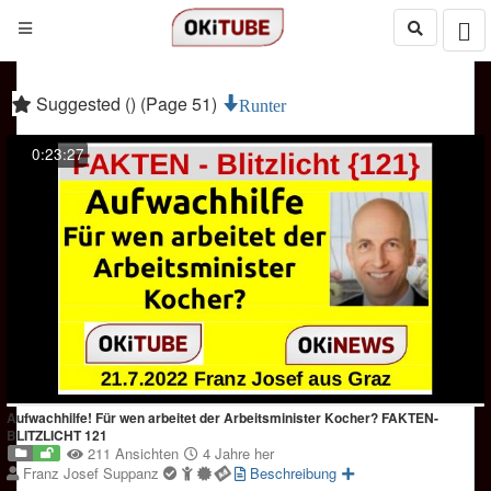
Suggested () (Page 51)
Runter
0:23:27
Aufwachhilfe! Für wen arbeitet der Arbeitsminister Kocher? FAKTEN-
BLITZLICHT 121
211 Ansichten
4 Jahre her
Franz Josef Suppanz
Beschreibung