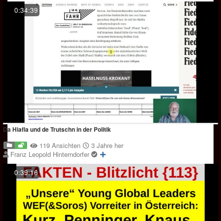
0:34:39
Da Hiafla und de Trutschn in der Politik
119 Ansichten
3 Jahre her
Franz Leopold Hinterndorfer
0:39:16