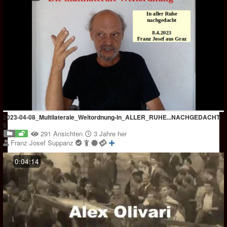
2023-04-08_Multilaterale_Weltordnung-In_ALLER_RUHE...NACHGEDACHT-
5
291 Ansichten
3 Jahre her
Franz Josef Suppanz
0:04:14