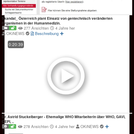
Skandal_ Österreich plant Einsatz von gentechnisch veränderten
Organismen in der Humanmedizin.
277 Ansichten
4 Jahre her
OKiNEWS
Beschreibung
0:20:39
Dr. Astrid Stuckelberger - Ehemalige WHO Mitarbeiterin über WHO, GAVI,
CEPI, ..
278 Ansichten
4 Jahre her
OKiNEWS