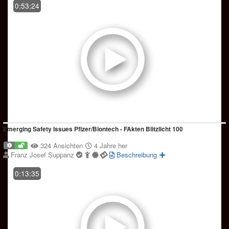
0:53:24
Emerging Safety Issues Pfizer/Biontech - FAkten Blitzlicht 100
324 Ansichten
4 Jahre her
Franz Josef Suppanz
Beschreibung
0:13:35