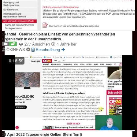
Skandal_ Österreich plant Einsatz von gentechnisch veränderten
Organismen in der Humanmedizin.
277 Ansichten
4 Jahre her
OKiNEWS
Beschreibung
0:18:59
26 April 2022 Tagesenergie Gelber Stern Ton 5