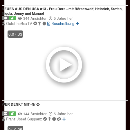
NEUES AUS DEN USA #13 - Frau Dora - mit Börsenwolf, Heinrich, Stefan,
Niqola, Jenny und Manuel
344 Ansichten
5 Jahre her
OutoftheBoxTV
Beschreibung
0:07:33
WER DENKT MIT -Nr-2-
144 Ansichten
5 Jahre her
Franz Josef Suppanz
0:10:25