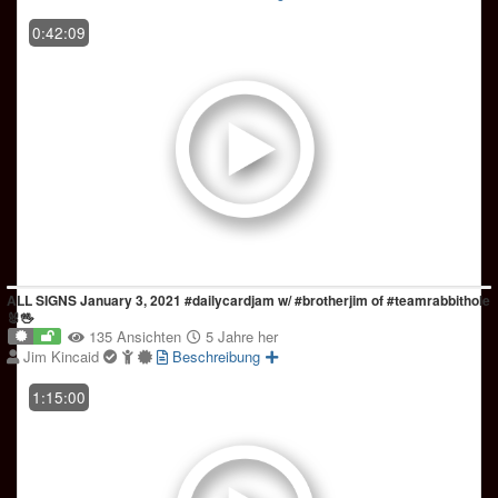
0:42:09
ALL SIGNS January 3, 2021 #dailycardjam w/ #brotherjim of #teamrabbithole
🐰🖖
135 Ansichten
5 Jahre her
Jim Kincaid
Beschreibung
1:15:00