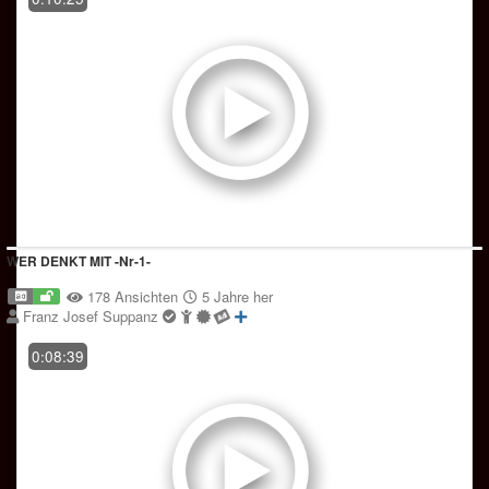
WER DENKT MIT -Nr-1-
178 Ansichten
5 Jahre her
Franz Josef Suppanz
0:08:39