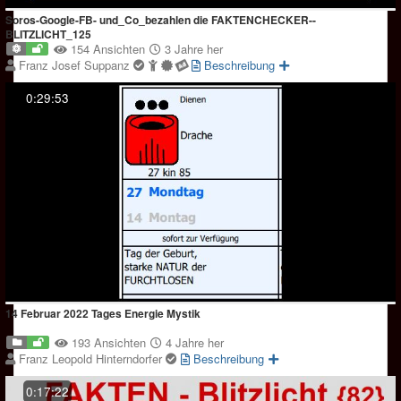
Soros-Google-FB- und_Co_bezahlen die FAKTENCHECKER--
BLITZLICHT_125
154 Ansichten
3 Jahre her
Franz Josef Suppanz
Beschreibung
0:29:53
14 Februar 2022 Tages Energie Mystik
193 Ansichten
4 Jahre her
Franz Leopold Hinterndorfer
Beschreibung
0:17:22