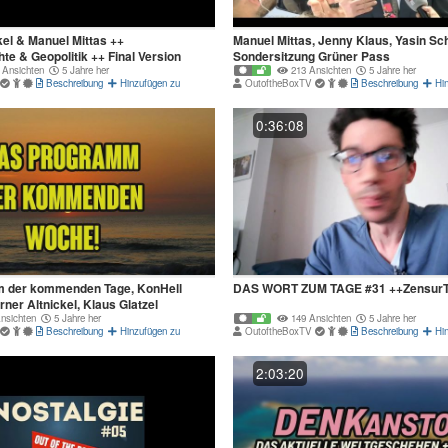
kel & Manuel Mittas ++
Manuel Mittas, Jenny Klaus, Yasin Sc
hte & Geopolitik ++ Final Version
Sondersitzung Grüner Pass
 Ansichten
5 Jahre her
213 Ansichten
5 Jahre her
Beschreibung
Hinzufügen zu
OutoftheBoxTV
Beschreibung
Hi
0:36:08
 der kommenden Tage, KonHell
DAS WORT ZUM TAGE #31 ++ZensurTu
er Altnickel, Klaus Glatzel
nsichten
5 Jahre her
149 Ansichten
5 Jahre her
Beschreibung
Hinzufügen zu
OutoftheBoxTV
Beschreibung
Hi
2:03:20