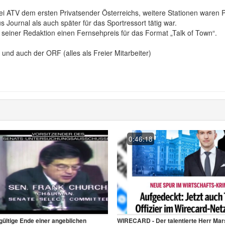
ATV dem ersten Privatsender Österreichs, weitere Stationen waren PU
s Journal als auch später für das Sportressort tätig war.
einer Redaktion einen Fernsehpreis für das Format „Talk of Town“.
 und auch der ORF (alles als Freier Mitarbeiter)
edienlandschaft etwas bekannter da er zusammen mit dem Kulturstudi
17—Das-mysterio%CC%88se-Las-Vegas-Shootout:2
nate!
0:46:18
ve diverser Belege das bei Youtube mehrere Zensurstufen greifen:
https
der Causa Dutroux, nachträglich aufzuklären, diesbezüglich wurde ich v
4326016889-kampusch-dutroux-ermittlung/
erview mit dem Sohn eines Menschenhändlers:
https://de.sputniknews.c
ültige Ende einer angeblichen
WIRECARD - Der talentierte Herr Mar
packt-aus-exklusiv/