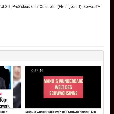
LS 4, ProSieben/Sat.1 Österreich (Fix angestellt), Servus TV
o das Format „Fake News“ gestalten durfte.
0:37:46
://thefalseflagblog.wordpress.com/2020/06/16/die-youtube1-
on Sputniknews interviewt, großer Dank gebührt hier auch
om/gesellschaft/20200829327824218-mein-vater-ist-
salek -
Manu´s wunderbare Welt des Schwachsinns: Die