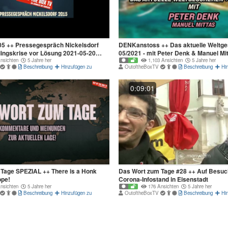
 ++ Pressegespräch Nickelsdorf
DENKanstoss ++ Das aktuelle Weltg
lingskrise vor Lösung 2021-05-20
05/2021 - mit Peter Denk & Manuel Mit
nsichten
5 Jahre her
ROHFASSUNG
1,103 Ansichten
5 Jahre her
Beschreibung
Hinzufügen zu
OutoftheBoxTV
Beschreibung
Hi
0:09:01
Tage SPEZIAL ++ There is a Honk
Das Wort zum Tage #28 ++ Auf Besuc
ope!
Corona-Infostand in Eisenstadt
nsichten
5 Jahre her
176 Ansichten
5 Jahre her
Beschreibung
Hinzufügen zu
OutoftheBoxTV
Beschreibung
Hi