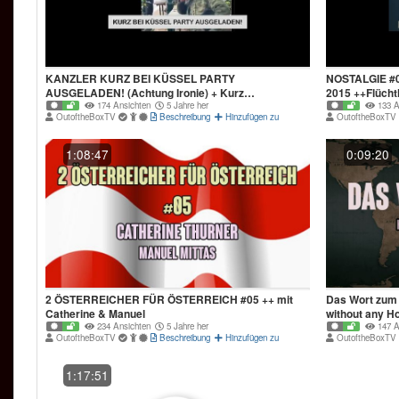
KANZLER KURZ BEI KÜSSEL PARTY
NOSTALGIE #05
AUSGELADEN! (Achtung Ironie) + Kurz
2015 ++Flücht
Liebeserklärung an China
174 Ansichten
5 Jahre her
18:14
133 A
OutoftheBoxTV
Beschreibung
Hinzufügen zu
OutoftheBoxTV
1:08:47
0:09:20
2 ÖSTERREICHER FÜR ÖSTERREICH #05 ++ mit
Das Wort zum 
Catherine & Manuel
without any H
234 Ansichten
5 Jahre her
147 A
OutoftheBoxTV
Beschreibung
Hinzufügen zu
OutoftheBoxTV
1:17:51