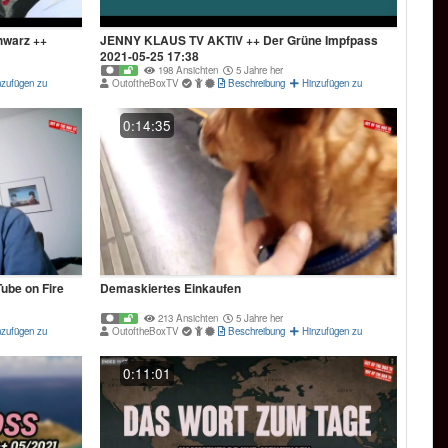
hwarz ++
JENNY KLAUS TV AKTIV ++ Der Grüne Impfpass
2021-05-25 17:38
198 Ansichten
5 Jahre her
nzufügen zu
OutoftheBoxTV
Beschreibung
Hinzufügen zu
0:14:35
be on Fire
Demaskiertes Einkaufen
213 Ansichten
5 Jahre her
nzufügen zu
OutoftheBoxTV
Beschreibung
Hinzufügen zu
0:11:01