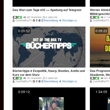
https://t.me/Recherchenetzwerk_RituelleGewalt
Das Wort zum Tage #32 ++ Spaltung auf Telegram
Werner Altnic
Militärgeschic
357 Ansichten
5 Jahre her
2,114
OutoftheBoxTV
Beschreibung
Hinzufügen zu
OutoftheBoxTV
0:20:52
0:09:22
Büchertipps # Exopolitik, Haarp, Beatles, Antifa und
Das Programm
Kurz vor dem Sturz
Akademie, Wern
191 Ansichten
5 Jahre her
481 A
OutoftheBoxTV
Beschreibung
Hinzufügen zu
OutoftheBoxTV
0:09:12
1:34:05