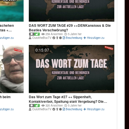
eschehen
DAS WORT ZUM TAGE #29 ++DENKanstoss & Die
tas +
Beatles Verschwörung?
259 Ansichten
5 Jahre her
nzufügen zu
OutoftheBoxTV
Beschreibung
Hinzufügen zu
0:15:07
h beim
Das Wort zum Tage #27 ++ Sippenhaft,
Kontaktverbot, Spaltung statt Vergebung? Die
Causa KÜSSEL und mehr!
320 Ansichten
5 Jahre her
nzufügen zu
OutoftheBoxTV
Beschreibung
Hinzufügen zu