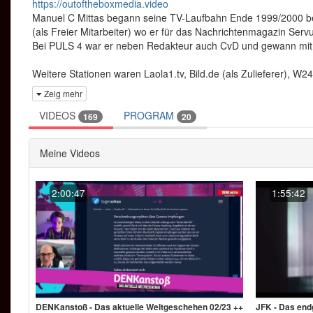
https://outoftheboxmedia.video
Manuel C Mittas begann seine TV-Laufbahn Ende 1999/2000 bei 
(als Freier Mitarbeiter) wo er für das Nachrichtenmagazin Servu
Bei PULS 4 war er neben Redakteur auch CvD und gewann mit s
Weitere Stationen waren Laola1.tv, Bild.de (als Zulieferer), W24
Zeig mehr
Ab 2017 wurde er dann auch innerhalb der Deutschen Freien M
VIDEOS
PROGRAM
169
20
https://lbry.tv/@OutoftheBoxTV:d/-FAKE-NEWS-E18—5.10.20
Meine Videos
Hier ein kurzer Überblick meiner aktuellen Arbeit der letzten Mo
AKTUELL:
2:00:47
1:55:42
Wie die Zensur bei Youtube und Facebook funktioniert, inklusi
zensur-und-deren-zusammenarbeit-mit-diversen-agenturen/
Wir hatten unter anderem kleine Erfolge wie zb einen Mord in 
Oliver Nevermind:
https://de.sputniknews.com/politik/2019112
Weiters gab es von Sputnik noch einen Artikel zu meinem Int
DENKanstoß - Das aktuelle Weltgeschehen 02/23 ++
JFK - Das endg
menschenhaendler–sohn-eines-polnischen-menschenhaendlers-