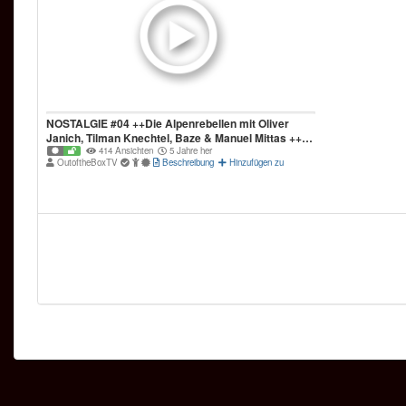
NOSTALGIE #04 ++Die Alpenrebellen mit Oliver
Janich, Tilman Knechtel, Baze & Manuel Mittas ++
5G
414 Ansichten
5 Jahre her
OutoftheBoxTV
Beschreibung
Hinzufügen zu