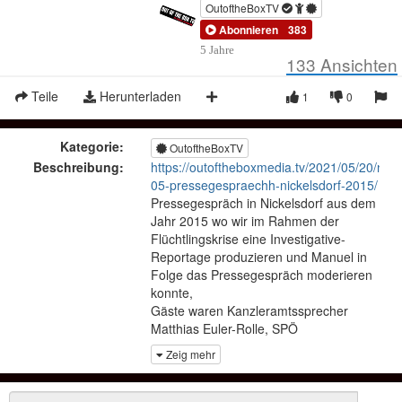
OutoftheBoxTV
Abonnieren
383
5 Jahre
133
Ansichten
Teile
Herunterladen
1
0
Kategorie:
OutoftheBoxTV
Beschreibung:
https://outoftheboxmedia.tv/2021/05/20/nost
05-pressegespraechh-nickelsdorf-2015/
Pressegespräch in Nickelsdorf aus dem
Jahr 2015 wo wir im Rahmen der
Flüchtlingskrise eine Investigative-
Reportage produzieren und Manuel in
Folge das Pressegespräch moderieren
konnte,
Gäste waren Kanzleramtssprecher
Matthias Euler-Rolle, SPÖ
Bürgtermeister Gerhard Zapfl, Monika
Zeig mehr
Donner, Kilian Kleinschmidt uvm.
//////////////////////////////////////////////////////////////////////
Unterstützen Sie unsere Freie- und