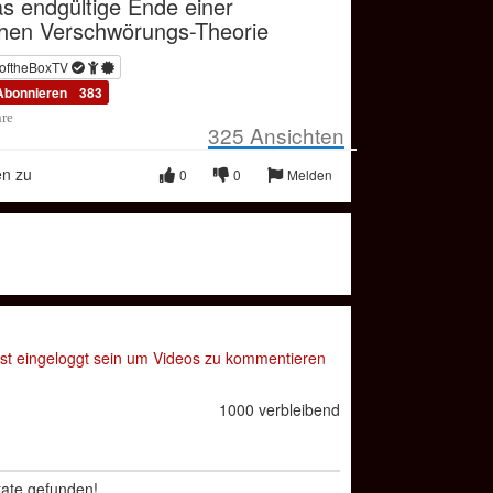
s endgültige Ende einer
hen Verschwörungs-Theorie
oftheBoxTV
Abonnieren
383
hre
325
Ansichten
en zu
0
0
Melden
t eingeloggt sein um Videos zu kommentieren
1000 verbleibend
tate gefunden!