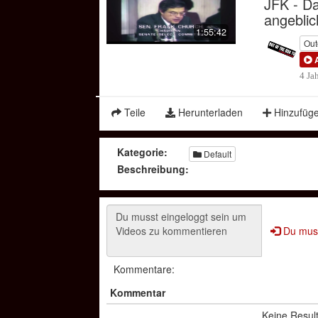
JFK - Da
angeblic
1:55:42
Out
4 Ja
Teile
Herunterladen
Hinzufüg
Kategorie:
Default
Beschreibung:
Du muss
Kommentare:
Kommentar
Keine Resul