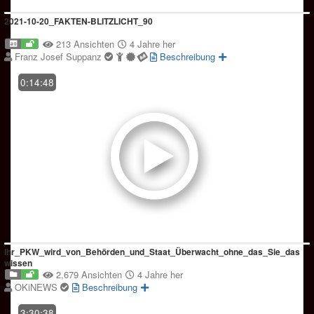
2021-10-20_FAKTEN-BLITZLICHT_90
213 Ansichten
4 Jahre her
Franz Josef Suppanz
Beschreibung
0:14:48
Ihr_PKW_wird_von_Behörden_und_Staat_Überwacht_ohne_das_Sie_das
wissen
2,679 Ansichten
4 Jahre her
OKiNEWS
Beschreibung
3:30:38