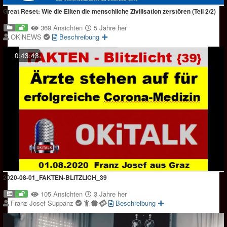
Great Reset: Wie die Eliten die menschliche Zivilisation zerstören (Teil 2/2)
369 Ansichten
5 Jahre her
OKiNEWS
Beschreibung
0:43:43
2020-08-01_FAKTEN-BLITZLICH_39
105 Ansichten
3 Jahre her
Franz Josef Suppanz
Beschreibung