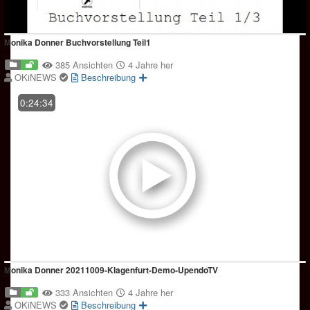
Monika Donner Buchvorstellung Teil1
385 Ansichten
4 Jahre her
OKiNEWS
Beschreibung
0:24:34
Monika Donner 20211009-Klagenfurt-Demo-UpendoTV
333 Ansichten
4 Jahre her
OKiNEWS
Beschreibung