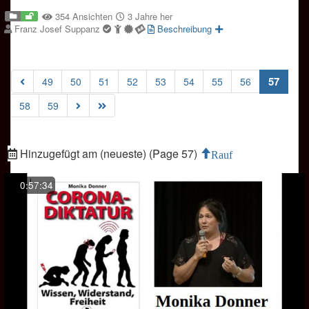
354 Ansichten
3 Jahre her
Franz Josef Suppanz
Beschreibung
(curre
57
49
50
51
52
53
54
55
56
58
59
Hinzugefügt am (neueste) (Page 57)
Rauf
0:57:34