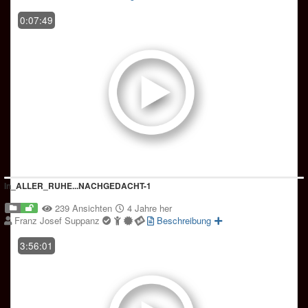
0:07:49
In_ALLER_RUHE...NACHGEDACHT-1
239 Ansichten
4 Jahre her
Franz Josef Suppanz
Beschreibung
3:56:01