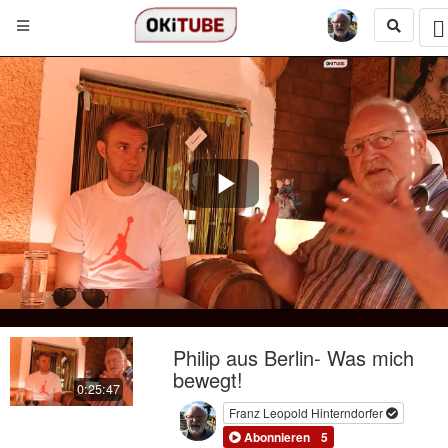
Play
Video
Philip aus Berlin- Was mich
bewegt!
0:25:47
Franz Leopold Hinterndorfer
Abonnieren
5