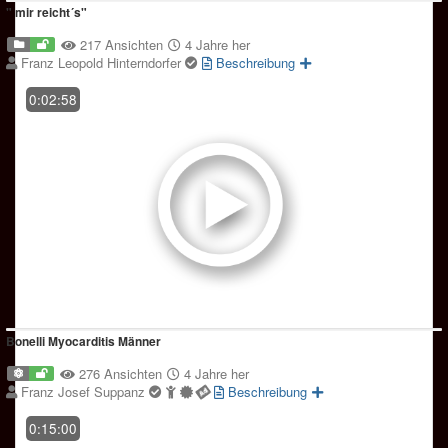
" mir reicht´s"
217 Ansichten
4 Jahre her
Franz Leopold Hinterndorfer
Beschreibung
0:02:58
Bonelli Myocarditis Männer
276 Ansichten
4 Jahre her
Franz Josef Suppanz
Beschreibung
0:15:00