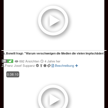
Dr, Bonelli fragt: "Warum verschweigen die Medien die vielen Impfschäden?
"
692 Ansichten
4 Jahre her
Franz Josef Suppanz
Beschreibung
0:38:10