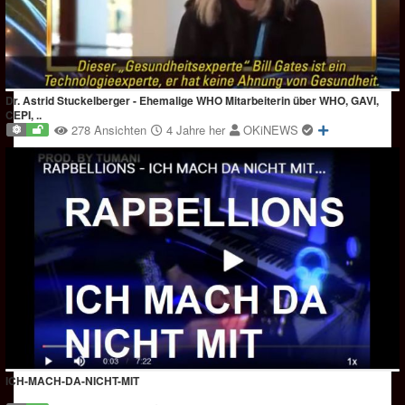
Dr. Astrid Stuckelberger - Ehemalige WHO Mitarbeiterin über WHO, GAVI,
CEPI, ..
278 Ansichten
4 Jahre her
OKiNEWS
ICH-MACH-DA-NICHT-MIT