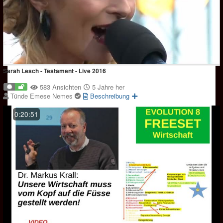
Sarah Lesch - Testament - Live 2016
583 Ansichten
5 Jahre her
Tünde Emese Nemes
Beschreibung
0:20:51