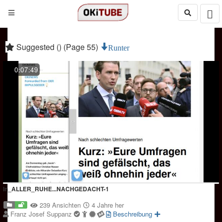
Suggested () (Page 55)
Runter
0:07:49
In_ALLER_RUHE...NACHGEDACHT-1
239 Ansichten
4 Jahre her
Franz Josef Suppanz
Beschreibung