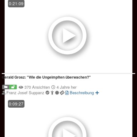
0:21:09
Gerald Grosz: "Wie die Ungeimpften überwachen?"
370 Ansichten
4 Jahre her
Franz Josef Suppanz
Beschreibung
0:09:27