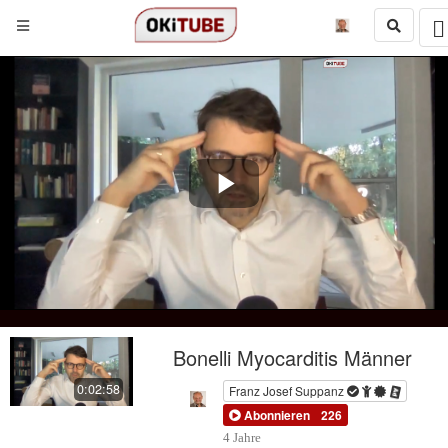
Play
Video
Bonelli Myocarditis Männer
0:02:58
Franz Josef Suppanz
Abonnieren
226
4 Jahre