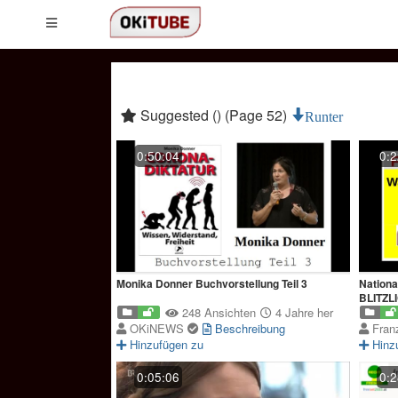
Suggested () (Page 52)
Runter
0:50:04
0:2
Monika Donner Buchvorstellung Teil 3
Nationa
BLITZL
248 Ansichten
4 Jahre her
OKiNEWS
Beschreibung
Fran
Hinzufügen zu
Hinz
0:05:06
0:2