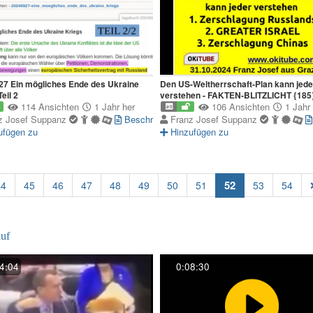
7 Ein mögliches Ende des Ukraine
Den US-Weltherrschaft-Plan kann jede
eil 2
verstehen - FAKTEN-BLITZLICHT {185
114 Ansichten
1 Jahr her
106 Ansichten
1 Jahr 
z Josef Suppanz
Beschreibung
Franz Josef Suppanz
ufügen zu
Hinzufügen zu
(current)
52
44
45
46
47
48
49
50
51
53
54
uf
4:04
0:08:30