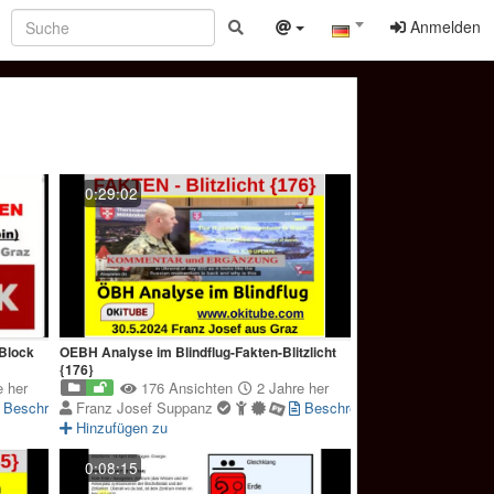
Anmelden
0:29:02
 Block
OEBH Analyse im Blindflug-Fakten-Blitzlicht
{176}
 her
176 Ansichten
2 Jahre her
Beschreibung
Franz Josef Suppanz
Beschreibung
Hinzufügen zu
0:08:15