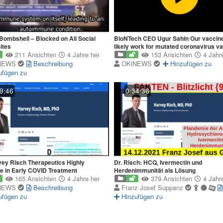
Bombshell – Blocked on All Social
BioNTech CEO Ugur Sahin Our vaccine 
ites
likely work for mutated coronavirus va
211 Ansichten
4 Jahre her
DW News
153 Ansichten
4 Jahre
NEWS
Beschreibung
OKiNEWS
Hinzufügen zu
ufügen zu
9:46
0:34:36
vey Risch Therapeutics Highly
Dr. Risch: HCQ, Ivermectin und
ve in Early COVID Treatment
Herdenimmunität als Lösung
165 Ansichten
4 Jahre her
379 Ansichten
4 Jahre
NEWS
Beschreibung
Franz Josef Suppanz
ufügen zu
Hinzufügen zu