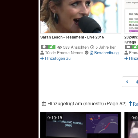
Sarah Lesch - Testament - Live 2016
2024092
Kriegs T
583 Ansichten
5 Jahre her
Tünde Emese Nemes
Beschreibung
Fran
Hinzufügen zu
Hinz
Hinzugefügt am (neueste) (Page 52)
Ra
0:10:15
0:0