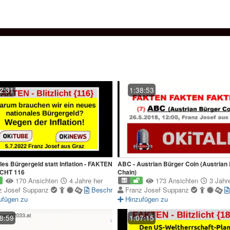
2:31
1:38:53
les Bürgergeld statt Inflation - FAKTEN
ABC - Austrian Bürger Coin (Austrian
ICHT 116
Chain)
170 Ansichten
4 Jahre her
173 Ansichten
3 Jahre
z Josef Suppanz
Beschreibung
Franz Josef Suppanz
ufügen zu
Hinzufügen zu
8:59
1:07:15