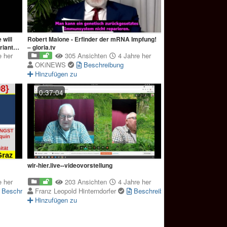
will
Robert Malone - Erfinder der mRNA Impfung!
riants
– gloria.tv
 her
305 Ansichten
4 Jahre her
OKiNEWS
Beschreibung
Hinzufügen zu
0:37:04
wir-hier.live--videovorstellung
 her
203 Ansichten
4 Jahre her
Beschreibung
Franz Leopold Hinterndorfer
Beschreibung
Hinzufügen zu