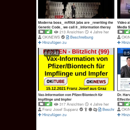
Moderna boss_ mRNA jabs are _rewriting the
Video a
Genetic Code_ we call it _information theray
Media S
213 Ansichten
4 Jahre her
OKiNEWS
Beschreibung
OKi
Hinzufügen zu
Hinz
0:27:42
0:5
Vax-Information von Pfizer/Biontech für
Dr. Har
Impflinge und Impfer
Effecti
317 Ansichten
4 Jahre her
Franz Josef Suppanz
Beschreibung
OKi
Hinzufügen zu
Hinz