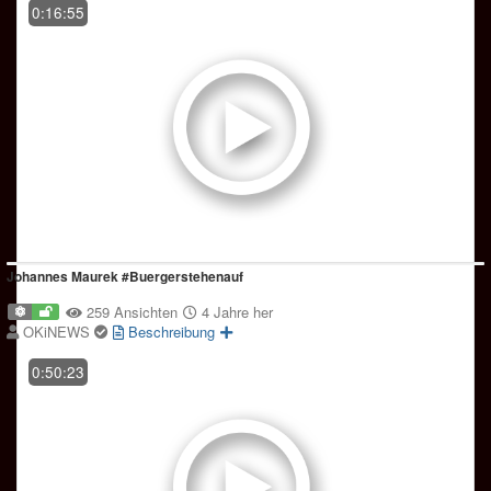
0:16:55
Johannes Maurek #Buergerstehenauf
259 Ansichten
4 Jahre her
OKiNEWS
Beschreibung
0:50:23