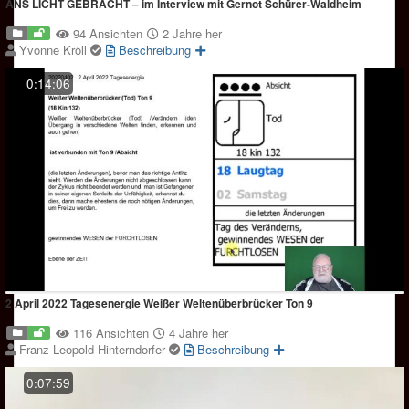
ANS LICHT GEBRACHT – im Interview mit Gernot Schürer-Waldheim
94 Ansichten
2 Jahre her
Yvonne Kröll
Beschreibung
0:14:06
2 April 2022 Tagesenergie Weißer Weltenüberbrücker Ton 9
116 Ansichten
4 Jahre her
Franz Leopold Hinterndorfer
Beschreibung
0:07:59