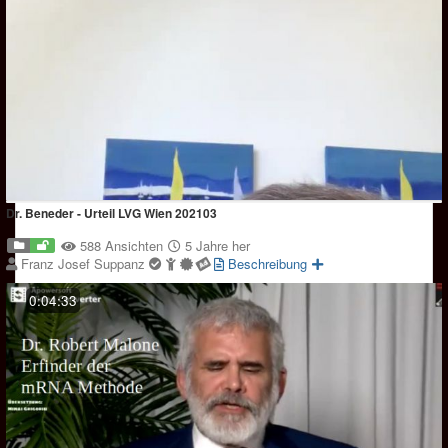
Dr. Beneder - Urteil LVG Wien 202103
588 Ansichten
5 Jahre her
Franz Josef Suppanz
Beschreibung
0:04:33