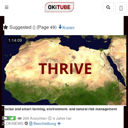
Suggested () (Page 49)
Runter
1:14:09
precise and smart farming, environment- and natural risk management
209 Ansichten
4 Jahre her
OKiNEWS
Beschreibung