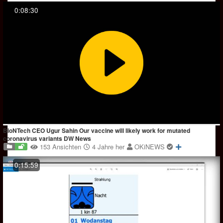
0:08:30
BioNTech CEO Ugur Sahin Our vaccine will likely work for mutated
coronavirus variants DW News
153 Ansichten
4 Jahre her
OKiNEWS
0:15:59