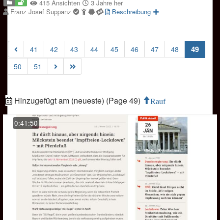
415 Ansichten
3 Jahre her
Franz Josef Suppanz
Beschreibung
(curre
49
41
42
43
44
45
46
47
48
50
51
Hinzugefügt am (neueste) (Page 49)
Rauf
0:41:50