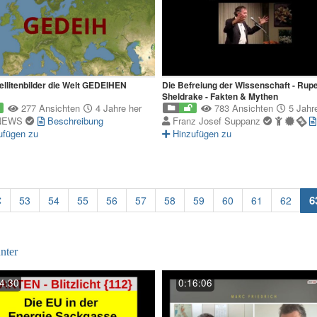
ellitenbilder die Welt GEDEIHEN
Die Befreiung der Wissenschaft - Rupe
Sheldrake - Fakten & Mythen
277 Ansichten
4 Jahre her
783 Ansichten
5 Jahre
NEWS
Beschreibung
Franz Josef Suppanz
ufügen zu
Hinzufügen zu
6
53
54
55
56
57
58
59
60
61
62
nter
4:30
0:16:06