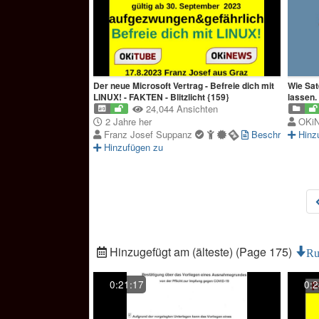
Der neue Microsoft Vertrag - Befreie dich mit
Wie Sat
LINUX! - FAKTEN - Blitzlicht {159}
lassen.
24,044 Ansichten
2 Jahre her
OKi
Franz Josef Suppanz
Beschreibung
Hinz
Hinzufügen zu
Hinzugefügt am (älteste) (Page 175)
Ru
0:21:17
0:2