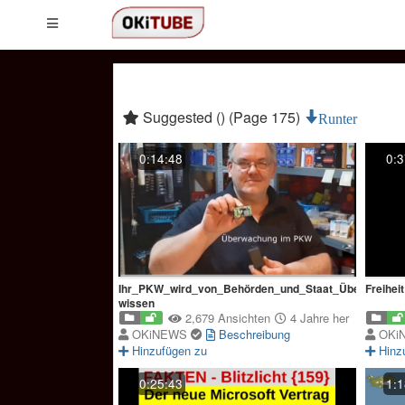
Suggested () (Page 175)
Runter
0:14:48
0:3
Ihr_PKW_wird_von_Behörden_und_Staat_Überwacht_
Freihei
wissen
2,679 Ansichten
4 Jahre her
OKiNEWS
Beschreibung
OKi
Hinzufügen zu
Hinz
0:25:43
1:1