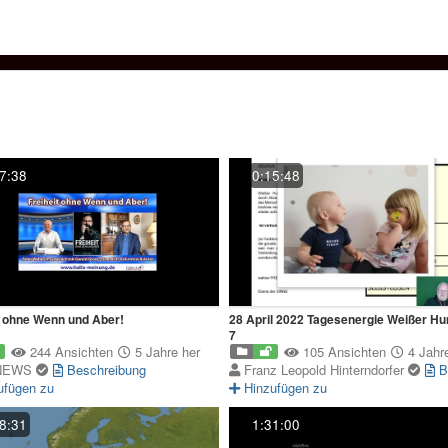
7:38
0:15:48
ohne_das_Sie_das
t ohne Wenn und Aber!
28 April 2022 Tagesenergie Weißer Hu
7
244 Ansichten
5 Jahre her
105 Ansichten
4 Jahre
NEWS
Beschreibung
Franz Leopold Hinterndorfer
B
ufügen zu
Hinzufügen zu
8:31
1:31:00