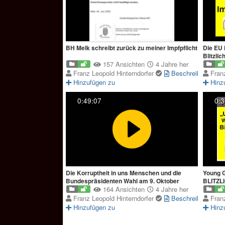
BH Melk schreibt zurück zu meiner Impfpflicht
Die EU in der Energie 
Blitzlic
157 Ansichten
4 Jahre her
Franz Leopold Hinterndorfer
Beschreibung
Fran
Hinzufügen zu
Hinz
0:49:07
0:3
Die Korruptheit in uns Menschen und die
Young 
Bundespräsidenten Wahl am 9. Oktober
BLITZL
164 Ansichten
4 Jahre her
Franz Leopold Hinterndorfer
Beschreibung
Fran
Hinzufügen zu
Hinz