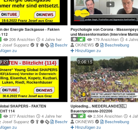
Sackgasse - Fakten
Psychologie von Corona - Massenpsy
h 112
und Massenformation (Interview Matti
206 Ansichten
4 Jahre her
Desmet- Ausschnitt)
179 Ansichten
4 Jahre
z Josef Suppanz
Beschreibung
OKiNEWS
Beschreibung
ufügen zu
Hinzufügen zu
9:27
0:06:15
Global SHAPERS - FAKTEN
Uploading... NIEDERLANDE🇳🇱
ICHT 114
Bauernproteste-202206
377 Ansichten
4 Jahre her
2,504 Ansichten
4 Jah
z Josef Suppanz
Beschreibung
OKiNEWS
Beschreibung
ufügen zu
Hinzufügen zu