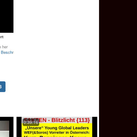
rt
 her
Beschreibung
(current)
3
0:39:16