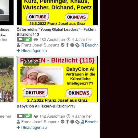
chose
Österreichs "Young Global Leaders" - Fakten
as
Blitzlicht 113
 her
480 Ansichten
4 Jahre her
Franz Josef Suppanz
Beschreibung
Hinzufügen zu
0:35:27
BabyClon AI Fakten-Blitzlicht-115
re her
142 Ansichten
4 Jahre her
Franz Josef Suppanz
Beschreibung
Hinzufügen zu