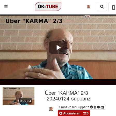
Play
Video
Über "KARMA" 2/3
-20240124-suppanz
0:27:34
Franz Josef Suppanz
Abonnieren
226