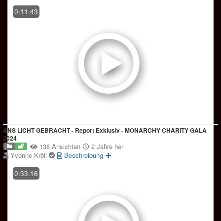
0:11:43
ANS LICHT GEBRACHT - Report Exklusiv - MONARCHY CHARITY GALA
2024
138 Ansichten
2 Jahre her
Yvonne Kröll
Beschreibung
0:33:16