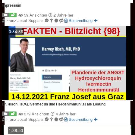
impressum
59 Ansichten
2 Jahre her
Franz Josef Suppanz
Beschreibung
0:34:36
Dr. Risch: HCQ, Ivermectin und Herdenimmunität als Lösung
379 Ansichten
4 Jahre her
Franz Josef Suppanz
Beschreibung
1:38:53