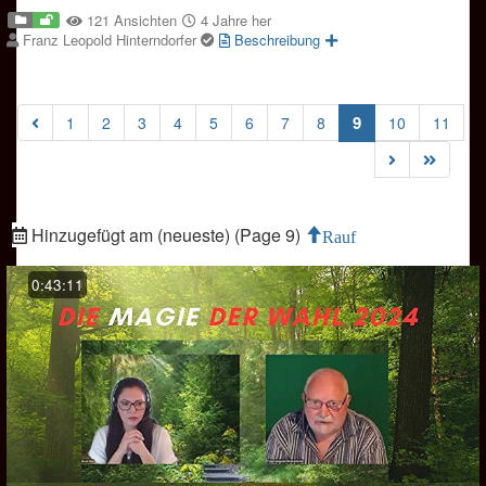
121 Ansichten
4 Jahre her
Franz Leopold Hinterndorfer
Beschreibung
(current)
9
1
2
3
4
5
6
7
8
10
11
Hinzugefügt am (neueste) (Page 9)
Rauf
0:43:11