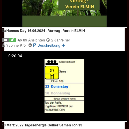
DaHannes Day 16.06.2024 - Vortrag - Verein ELMIN
89 Ansichten
2 Jahre her
Yvonne Kröll
Beschreibung
0:20:04
10 März 2022 Tagesenergie Gelber Samen Ton 13