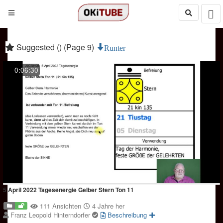
Suggested () (Page 9)
Runter
0:06:30
5 April 2022 Tagesenergie Gelber Stern Ton 11
111 Ansichten
4 Jahre her
Franz Leopold Hinterndorfer
Beschreibung