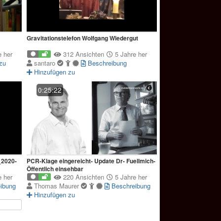
Gravitationstelefon Wolfgang Wiedergut
 her
312 Ansichten
5 Jahre her
zu
santaro
Beschreibung
Hinzufügen zu
0:25:22
_2020-
PCR-Klage eingereicht- Update Dr- Fuellmich-
Öffentlich einsehbar
 her
220 Ansichten
5 Jahre her
ibung
Thomas Maurer
Beschreibung
Hinzufügen zu