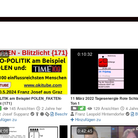
9:25
0:10:32
ITIK am Beispiel POLEN_FAKTEN-
11 März 2022 Tagesenergie Rote Schl
ht {171}
Ton 1
145 Ansichten
2 Jahre her
129 Ansichten
4 Jahre
z Josef Suppanz
Beschreibung
Franz Leopold Hinterndorfer
B
ufügen zu
Hinzufügen zu
4:06
0:42:45