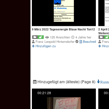
9 März 2022 Tagesenergie Blaue Nacht Ton12
2 April
Weltenü
125 Ansichten
4 Jahre her
Franz Leopold Hinterndorfer
Beschreibung
Fran
Hinzufügen zu
Hinz
Hinzugefügt am (älteste) (Page 8)
Runte
00:21:28
00: