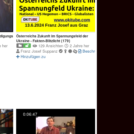
igungsverfahrens_Teil_3
Österreichs Zukunft im Spannungsfeld der
Ukraine - Fakten-Blitzlicht {179}
 her
129 Ansichten
2 Jahre her
Franz Josef Suppanz
Beschreibung
Hinzufügen zu
0:06:47