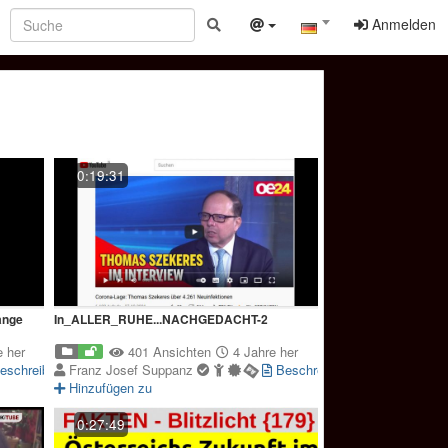
Anmelden
0:19:31
ange
In_ALLER_RUHE...NACHGEDACHT-2
 her
401 Ansichten
4 Jahre her
eschreibung
Franz Josef Suppanz
Beschreibung
Hinzufügen zu
0:27:49