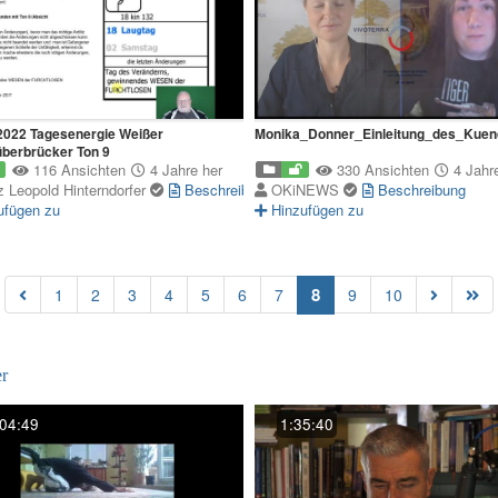
 2022 Tagesenergie Weißer
Monika_Donner_Einleitung_des_Kuend
berbrücker Ton 9
116 Ansichten
4 Jahre her
330 Ansichten
4 Jahre
z Leopold Hinterndorfer
Beschreibung
OKiNEWS
Beschreibung
ufügen zu
Hinzufügen zu
(current)
8
1
2
3
4
5
6
7
9
10
r
04:49
1:35:40