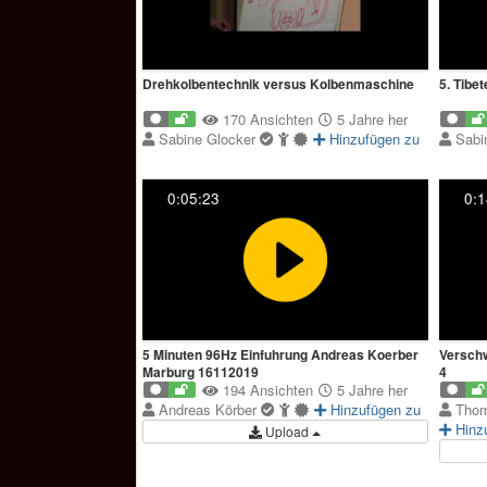
Drehkolbentechnik versus Kolbenmaschine
5. Tibe
170 Ansichten
5 Jahre her
Sabine Glocker
Hinzufügen zu
Sabi
0:05:23
0:1
5 Minuten 96Hz Einfuhrung Andreas Koerber
Verschw
Marburg 16112019
4
194 Ansichten
5 Jahre her
Andreas Körber
Hinzufügen zu
Thom
Hinz
Upload