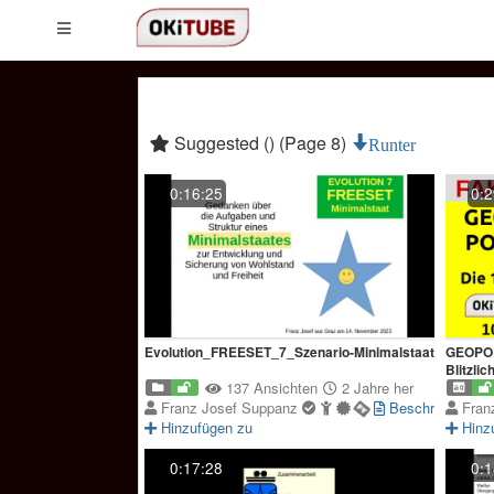
Suggested () (Page 8)
Runter
0:16:25
0:2
Evolution_FREESET_7_Szenario-Minimalstaat
GEOPOL
Blitzlic
137 Ansichten
2 Jahre her
Franz Josef Suppanz
Beschreibung
Fran
Hinzufügen zu
Hinz
0:17:28
0:1