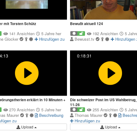
ter mit Torsten Schütz
Bewußt aktuell 124
141 Ansichten
5 Jahre her
192 Ansichten
5 Jahre
ne Glocker
Hinzufügen zu
Bewusst.tv
Hinzufügen 
4:13
0:18:31
örungstherien erklärt in 10 Minuten +
Die schweizer Post im US Wahlbetrug
11-26
270 Ansichten
5 Jahre her
255 Ansichten
5 Jahre
as Maurer
Beschreibung
Thomas Maurer
Beschre
ufügen zu
Hinzufügen zu
Upload
Upload