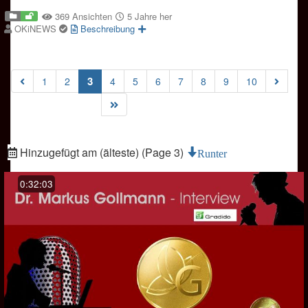
369 Ansichten
5 Jahre her
OKiNEWS
Beschreibung
(current)
3
1
2
4
5
6
7
8
9
10
Hinzugefügt am (älteste) (Page 3)
Runter
0:32:03