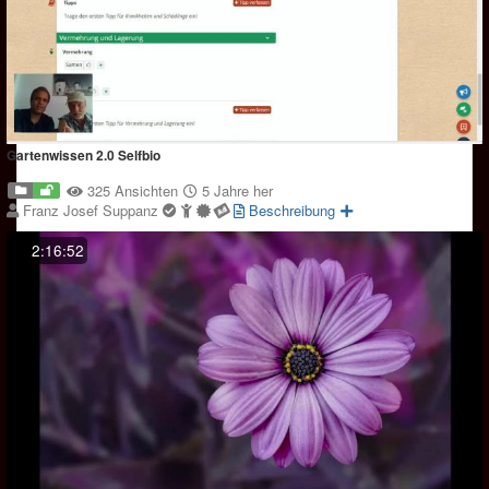
Gartenwissen 2.0 Selfbio
325 Ansichten
5 Jahre her
Franz Josef Suppanz
Beschreibung
2:16:52