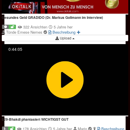
Gesundes Geld GRADIDO (Dr. Markus Gollmann im Interview)
322 Ansichten
5 Jahre her
Tünde Emese Nemes
Beschreibung
Upload
0:44:05
529-Bhakdi phantasiert WICHTIGST GUT
178 Ansichten
5 Jahre her
Mario
Beschreibung