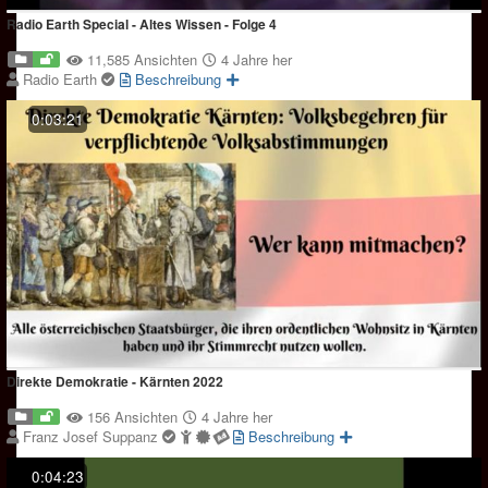
Radio Earth Special - Altes Wissen - Folge 4
11,585 Ansichten
4 Jahre her
Radio Earth
Beschreibung
0:03:21
Direkte Demokratie - Kärnten 2022
156 Ansichten
4 Jahre her
Franz Josef Suppanz
Beschreibung
0:04:23