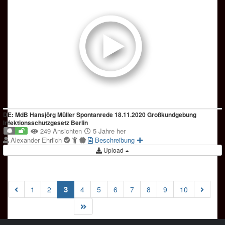
DE: MdB Hansjörg Müller Spontanrede 18.11.2020 Großkundgebung
Infektionsschutzgesetz Berlin
249 Ansichten
5 Jahre her
Alexander Ehrlich
Beschreibung
Upload
(current)
3
1
2
4
5
6
7
8
9
10