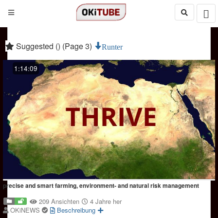
Suggested () (Page 3)
Runter
1:14:09
precise and smart farming, environment- and natural risk management
209 Ansichten
4 Jahre her
OKiNEWS
Beschreibung