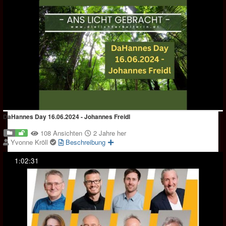
DaHannes Day 16.06.2024 - Johannes Freidl
108 Ansichten
2 Jahre her
Yvonne Kröll
Beschreibung
1:02:31