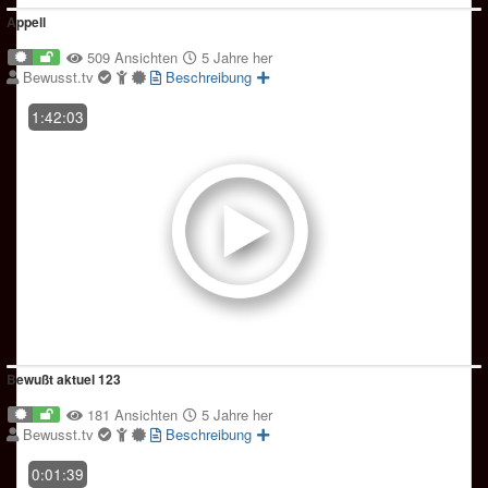
Appell
509 Ansichten
5 Jahre her
Bewusst.tv
Beschreibung
1:42:03
Bewußt aktuel 123
181 Ansichten
5 Jahre her
Bewusst.tv
Beschreibung
0:01:39