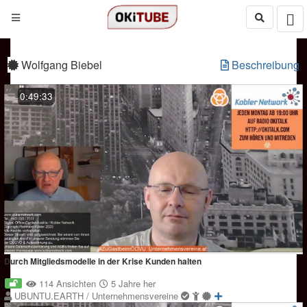
Wolfgang Biebel
Beschreibung
0:49:33
Durch Mitgliedsmodelle in der Krise Kunden halten
114 Ansichten
5 Jahre her
UBUNTU.EARTH / Unternehmensvereine