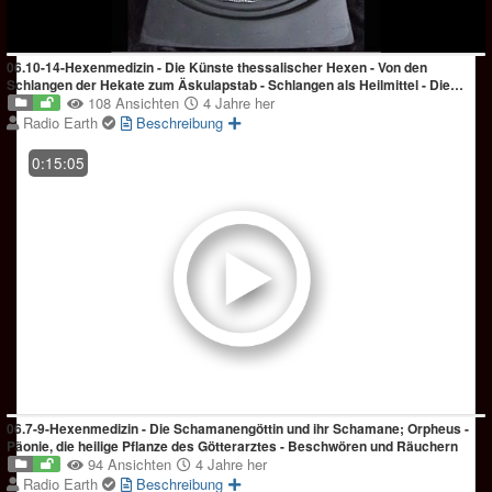
06.10-14-Hexenmedizin - Die Künste thessalischer Hexen - Von den
Schlangen der Hekate zum Äskulapstab - Schlangen als Heilmittel - Die
Mandragora der Hekate - Die Mandragora der Aphro...
108 Ansichten
4 Jahre her
Radio Earth
Beschreibung
0:15:05
06.7-9-Hexenmedizin - Die Schamanengöttin und ihr Schamane; Orpheus -
Päonie, die heilige Pflanze des Götterarztes - Beschwören und Räuchern
94 Ansichten
4 Jahre her
Radio Earth
Beschreibung