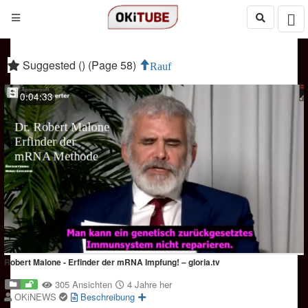
Suggested () (Page 58)
Rauf
0:04:33
Robert Malone - Erfinder der mRNA Impfung! – gloria.tv
305 Ansichten
4 Jahre her
OKiNEWS
Beschreibung