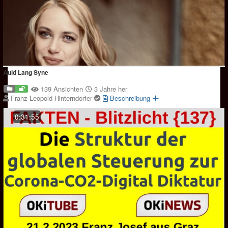
Auld Lang Syne
139 Ansichten
3 Jahre her
Franz Leopold Hinterndorfer
Beschreibung
0:31:55