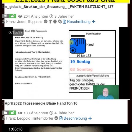
Die_globale_Struktur_der_Steuerung_-_FAKTEN-BLITZLICHT_137
204 Ansichten
3 Jahre her
Franz Josef Suppanz
Beschreibung
0:15:17
3 April 2022 Tagesenergie Blaue Hand Ton 10
133 Ansichten
4 Jahre her
Franz Leopold Hinterndorfer
Beschreibung
1:06:18