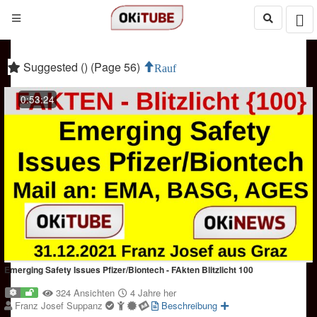
Suggested () (Page 56)
Rauf
0:53:24
Emerging Safety Issues Pfizer/Biontech - FAkten Blitzlicht 100
324 Ansichten
4 Jahre her
Franz Josef Suppanz
Beschreibung