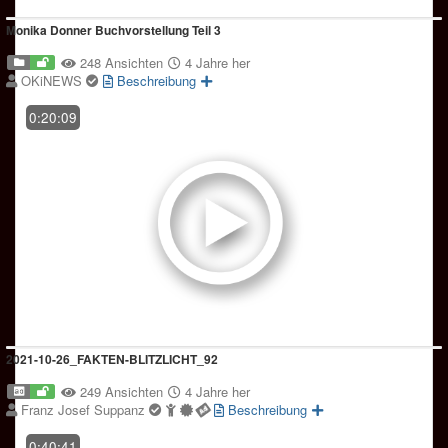
Monika Donner Buchvorstellung Teil 3
248 Ansichten
4 Jahre her
OKiNEWS
Beschreibung
0:20:09
2021-10-26_FAKTEN-BLITZLICHT_92
249 Ansichten
4 Jahre her
Franz Josef Suppanz
Beschreibung
0:40:41