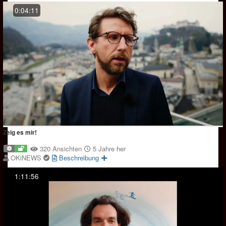
0:04:11
Zeig es mir!
320 Ansichten
5 Jahre her
OKiNEWS
Beschreibung
1:11:56