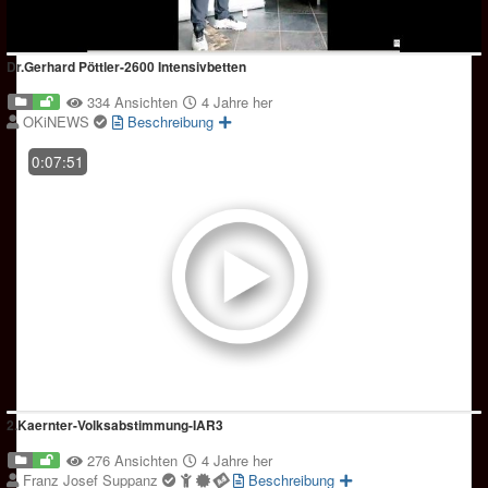
Dr.Gerhard Pöttler-2600 Intensivbetten
334 Ansichten
4 Jahre her
OKiNEWS
Beschreibung
0:07:51
2.Kaernter-Volksabstimmung-IAR3
276 Ansichten
4 Jahre her
Franz Josef Suppanz
Beschreibung