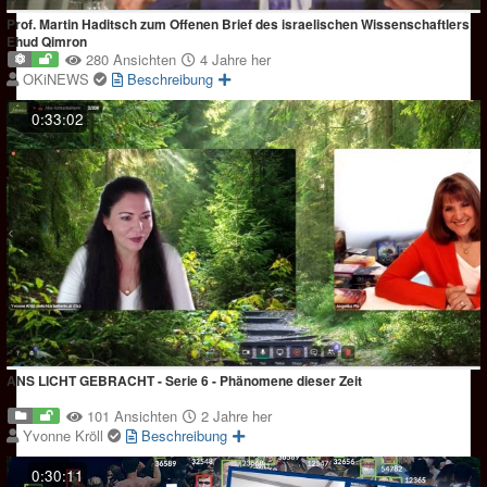
Prof. Martin Haditsch zum Offenen Brief des israelischen Wissenschaftlers
Ehud Qimron
280 Ansichten
4 Jahre her
OKiNEWS
Beschreibung
0:33:02
ANS LICHT GEBRACHT - Serie 6 - Phänomene dieser Zeit
101 Ansichten
2 Jahre her
Yvonne Kröll
Beschreibung
0:30:11