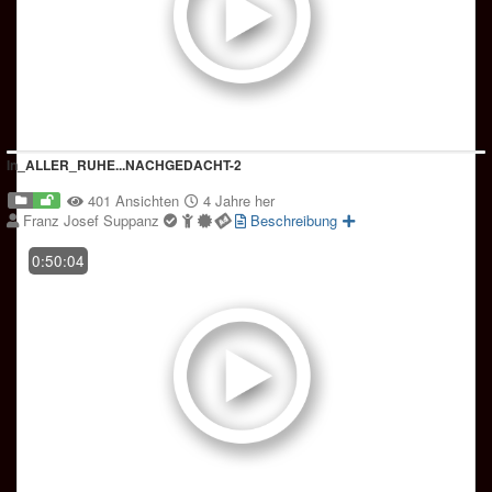
In_ALLER_RUHE...NACHGEDACHT-2
401 Ansichten
4 Jahre her
Franz Josef Suppanz
Beschreibung
0:50:04