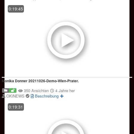
0:19:45
Monika Donner 20211026-Demo-Wien-Prater.
350 Ansichten
4 Jahre her
OKiNEWS
Beschreibung
0:19:31