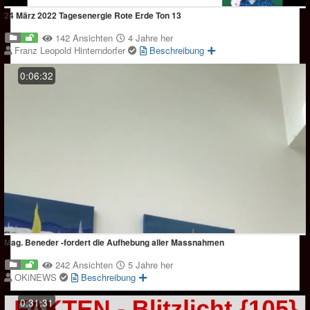
24 März 2022 Tagesenergie Rote Erde Ton 13
142 Ansichten
4 Jahre her
Franz Leopold Hinterndorfer
Beschreibung
0:06:32
Mag. Beneder -fordert die Aufhebung aller Massnahmen
242 Ansichten
5 Jahre her
OKiNEWS
Beschreibung
0:31:31