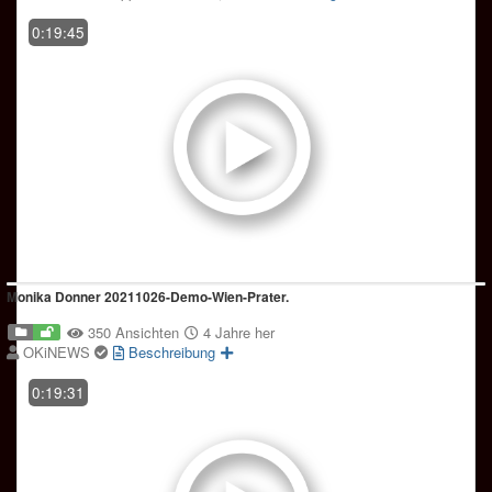
0:19:45
Monika Donner 20211026-Demo-Wien-Prater.
350 Ansichten
4 Jahre her
OKiNEWS
Beschreibung
0:19:31