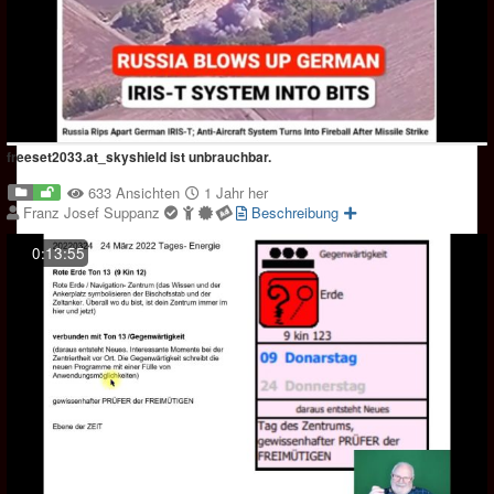
freeset2033.at_skyshield ist unbrauchbar.
633 Ansichten
1 Jahr her
Franz Josef Suppanz
Beschreibung
0:13:55