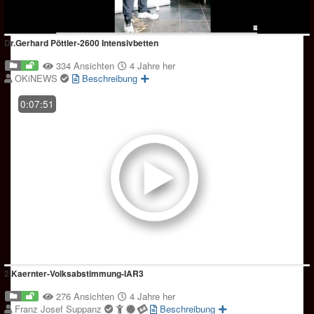
Dr.Gerhard Pöttler-2600 Intensivbetten
334 Ansichten
4 Jahre her
OKiNEWS
Beschreibung
0:07:51
2.Kaernter-Volksabstimmung-IAR3
276 Ansichten
4 Jahre her
Franz Josef Suppanz
Beschreibung