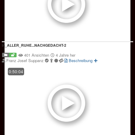
In_ALLER_RUHE...NACHGEDACHT-2
401 Ansichten
4 Jahre her
Franz Josef Suppanz
Beschreibung
0:50:04