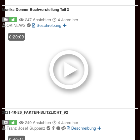
Monika Donner Buchvorstellung Teil 3
247 Ansichten
4 Jahre her
OKiNEWS
Beschreibung
0:20:09
2021-10-26_FAKTEN-BLITZLICHT_92
249 Ansichten
4 Jahre her
Franz Josef Suppanz
Beschreibung
0:40:41