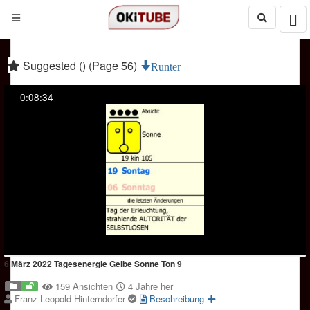
Suggested () (Page 56)
Runter
0:08:34
6 März 2022 Tagesenergie Gelbe Sonne Ton 9
159 Ansichten
4 Jahre her
Franz Leopold Hinterndorfer
Beschreibung