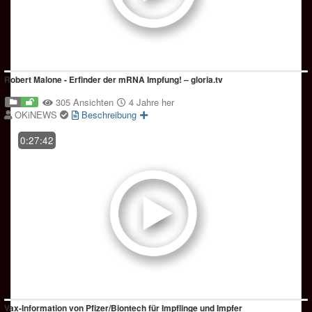
Robert Malone - Erfinder der mRNA Impfung! – gloria.tv
305 Ansichten
4 Jahre her
OKiNEWS
Beschreibung
0:27:42
Vax-Information von Pfizer/Biontech für Impflinge und Impfer