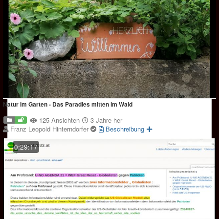
Natur im Garten - Das Paradies mitten im Wald
125 Ansichten
3 Jahre her
Franz Leopold Hinterndorfer
Beschreibung
0:29:17