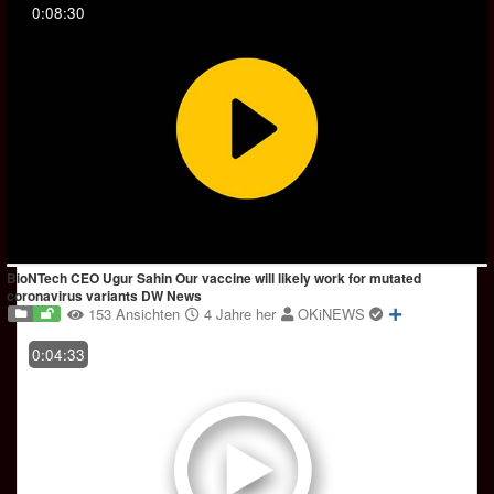
0:08:30
BioNTech CEO Ugur Sahin Our vaccine will likely work for mutated
coronavirus variants DW News
153 Ansichten
4 Jahre her
OKiNEWS
0:04:33