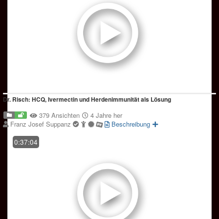
Dr. Risch: HCQ, Ivermectin und Herdenimmunität als Lösung
379 Ansichten
4 Jahre her
Franz Josef Suppanz
Beschreibung
0:37:04