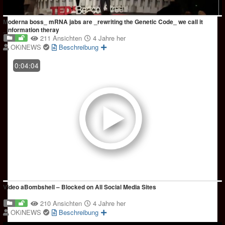
Moderna boss_ mRNA jabs are _rewriting the Genetic Code_ we call it
_information theray
211 Ansichten
4 Jahre her
OKiNEWS
Beschreibung
0:04:04
Video aBombshell – Blocked on All Social Media Sites
210 Ansichten
4 Jahre her
OKiNEWS
Beschreibung