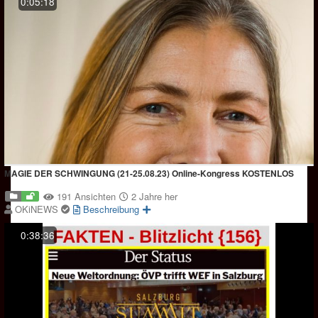
0:05:18
MAGIE DER SCHWINGUNG (21-25.08.23) Online-Kongress KOSTENLOS
191 Ansichten
2 Jahre her
OKiNEWS
Beschreibung
0:38:36