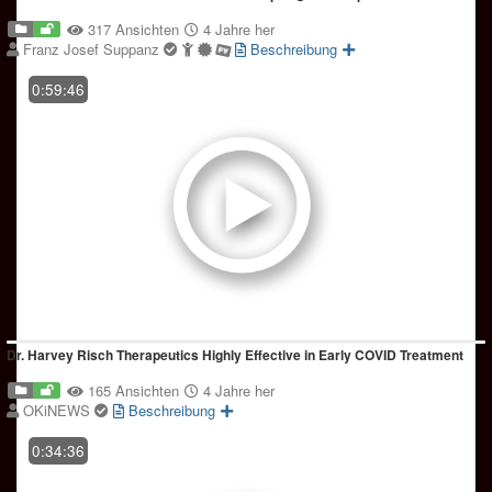
317 Ansichten
4 Jahre her
Franz Josef Suppanz
Beschreibung
0:59:46
Dr. Harvey Risch Therapeutics Highly Effective in Early COVID Treatment
165 Ansichten
4 Jahre her
OKiNEWS
Beschreibung
0:34:36