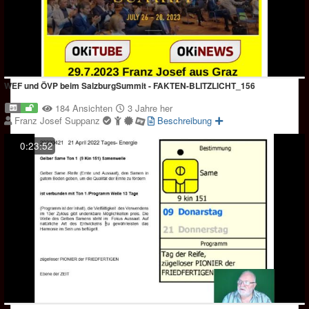
WEF und ÖVP beim SalzburgSummit - FAKTEN-BLITZLICHT_156
184 Ansichten
3 Jahre her
Franz Josef Suppanz
Beschreibung
0:23:52