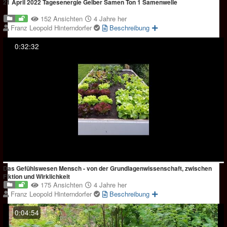
21 April 2022 Tagesenergie Gelber Samen Ton 1 Samenwelle
152 Ansichten
4 Jahre her
Franz Leopold Hinterndorfer
Beschreibung
0:32:32
Das Gefühlswesen Mensch - von der Grundlagenwissenschaft, zwischen
Fiktion und Wirklichkeit
175 Ansichten
4 Jahre her
Franz Leopold Hinterndorfer
Beschreibung
0:04:54