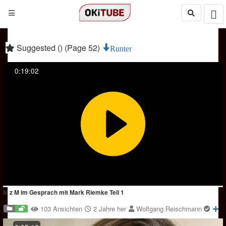
Suggested () (Page 52)
Runter
0:19:02
M z M im Gesprach mit Mark Riemke Teil 1
103 Ansichten
2 Jahre her
Wolfgang Reischmann