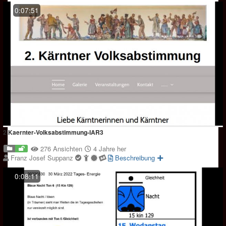
0:07:51
2.Kaernter-Volksabstimmung-IAR3
276 Ansichten
4 Jahre her
Franz Josef Suppanz
Beschreibung
0:08:11