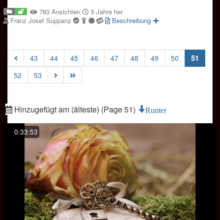
783 Ansichten
5 Jahre her
Franz Josef Suppanz
Beschreibung
(curre
51
43
44
45
46
47
48
49
50
52
53
Hinzugefügt am (älteste) (Page 51)
Runter
0:33:53