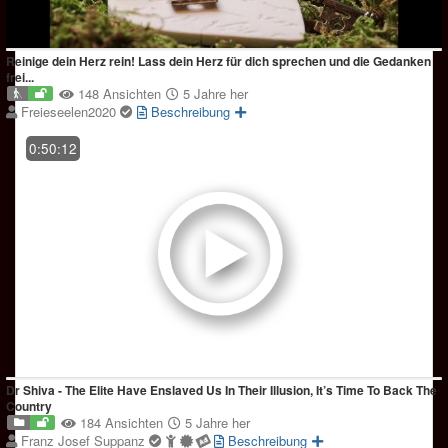
Reinige dein Herz rein! Lass dein Herz für dich sprechen und die Gedanken
frei...
148 Ansichten
5 Jahre her
Freieseelen2020
Beschreibung
0:50:12
Dr Shiva - The Elite Have Enslaved Us In Their Illusion, It’s Time To Back The
Country
184 Ansichten
5 Jahre her
Franz Josef Suppanz
Beschreibung