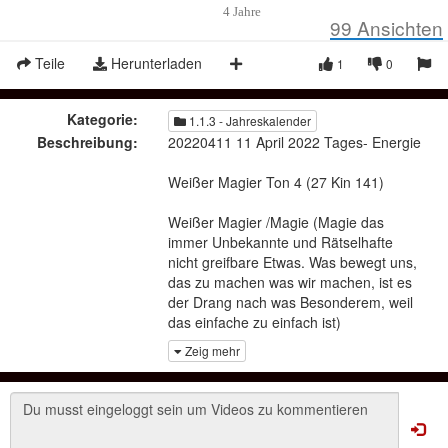
4 Jahre
99
Ansichten
Teile
Herunterladen
1
0
Kategorie:
1.1.3 - Jahreskalender
Beschreibung:
20220411 11 April 2022 Tages- Energie
Weißer Magier Ton 4 (27 Kin 141)
Weißer Magier /Magie (Magie das
immer Unbekannte und Rätselhafte
nicht greifbare Etwas. Was bewegt uns,
das zu machen was wir machen, ist es
der Drang nach was Besonderem, weil
das einfache zu einfach ist)
Zeig mehr
verbunden mit Ton 4 /Form
(Das vorhanden sein), auch wenn es
momentan nicht seh- oder fühlbar ist, ist
der Gestaltungsmöglichkeit gewidmet.