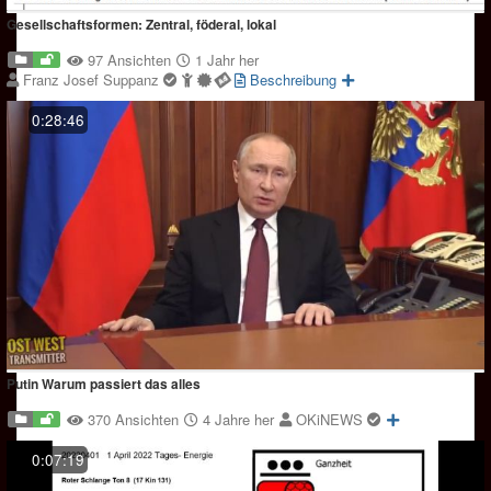
Gesellschaftsformen: Zentral, föderal, lokal
97 Ansichten
1 Jahr her
Franz Josef Suppanz
Beschreibung
0:28:46
Putin Warum passiert das alles
370 Ansichten
4 Jahre her
OKiNEWS
0:07:19