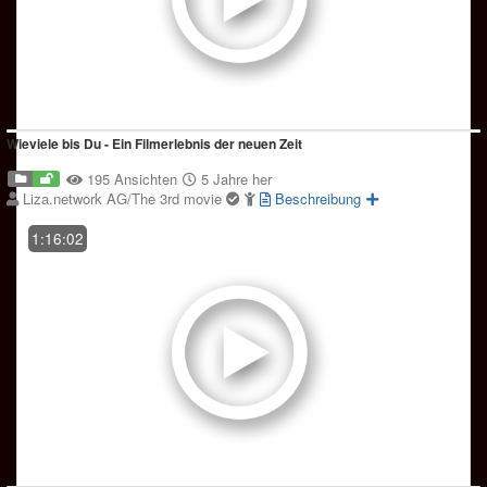
Wieviele bis Du - Ein Filmerlebnis der neuen Zeit
195 Ansichten
5 Jahre her
Liza.network AG/The 3rd movie
Beschreibung
1:16:02