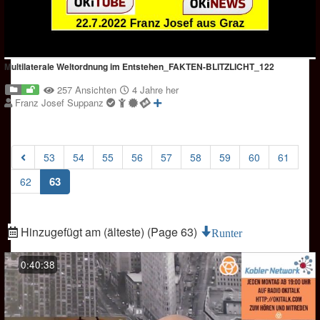
Multilaterale Weltordnung im Entstehen_FAKTEN-BLITZLICHT_122
257 Ansichten
4 Jahre her
Franz Josef Suppanz
53
54
55
56
57
58
59
60
61
(current)
63
62
Hinzugefügt am (älteste) (Page 63)
Runter
0:40:38