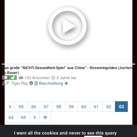
Das große "NICHT-Gesundheit-Spiel" aus China" - Streamingvideo (Jochen
Jo Bauer)
133 Ansichten
5 Jahre her
P. Tiger Ray
Beschreibung
(curre
63
55
56
57
58
59
60
61
62
64
65
I want all the cookies and never to see this query