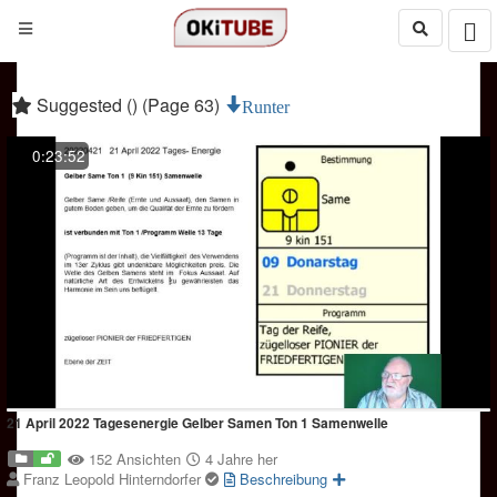
Suggested () (Page 63)
Runter
0:23:52
21 April 2022 Tagesenergie Gelber Samen Ton 1 Samenwelle
152 Ansichten
4 Jahre her
Franz Leopold Hinterndorfer
Beschreibung