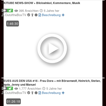
OKITUBE NEWS-SHOW + Blickwinkel, Kommentare, Musik
395 Ansichten
5 Jahre her
OutoftheBoxTV
Beschreibung
1:46:30
NEUES AUS DEN USA #16 - Frau Dora + mit Börsenwolf, Heinrich, Stefan,
Niqola, Jenny und Manuel
1,777 Ansichten
5 Jahre her
OutoftheBoxTV
Beschreibung
01:26:18