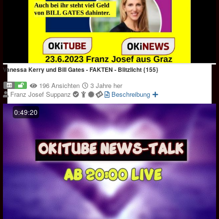
Vanessa Kerry und Bill Gates - FAKTEN - Blitzlicht {155}
196 Ansichten
3 Jahre her
Franz Josef Suppanz
Beschreibung
0:49:20