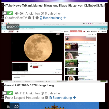
OkiTube News-Talk mit Manuel Mittas und Klaus Glatzel von OkiTube/OkiTalk
591 Ansichten
5 Jahre her
OutoftheBoxTV
Beschreibung
0:02:09
Vollmond 9.02.2020- 3376 Hengstberg
112 Ansichten
2 Jahre her
Franz Leopold Hinterndorfer
Beschreibung
0:11:20