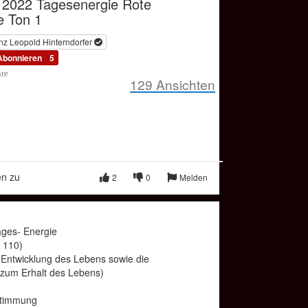
 2022 Tagesenergie Rote
e Ton 1
nz Leopold Hinterndorfer
Abonnieren
5
hre
129
Ansichten
en zu
2
0
Melden
ges- Energie
 110)
(Entwicklung des Lebens sowie die
zum Erhalt des Lebens)
stimmung