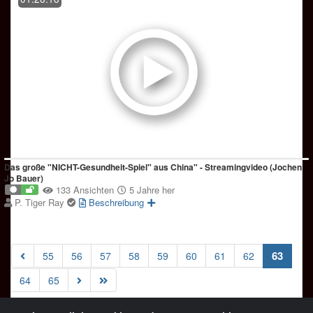
Das große "NICHT-Gesundheit-Spiel" aus China" - Streamingvideo (Jochen
Jo Bauer)
133 Ansichten
5 Jahre her
P. Tiger Ray
Beschreibung
(curre
63
55
56
57
58
59
60
61
62
64
65