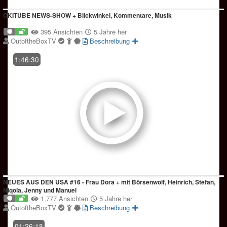
OKITUBE NEWS-SHOW + Blickwinkel, Kommentare, Musik
395 Ansichten
5 Jahre her
OutoftheBoxTV
Beschreibung
1:46:30
NEUES AUS DEN USA #16 - Frau Dora + mit Börsenwolf, Heinrich, Stefan,
Niqola, Jenny und Manuel
1,777 Ansichten
5 Jahre her
OutoftheBoxTV
Beschreibung
01:26:18