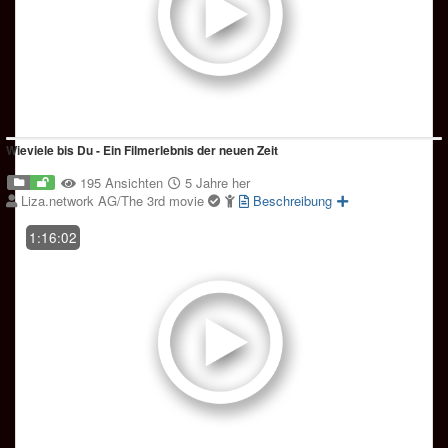
Wieviele bis Du - Ein Filmerlebnis der neuen Zeit
195 Ansichten
5 Jahre her
Liza.network AG/The 3rd movie
Beschreibung
1:16:02