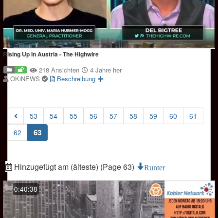
Rising Up In Austria - The Highwire
218 Ansichten
4 Jahre her
OKiNEWS
Beschreibung
53
54
55
56
57
58
59
60
61
(current)
63
62
Hinzugefügt am (älteste) (Page 63)
Runter
0:40:38