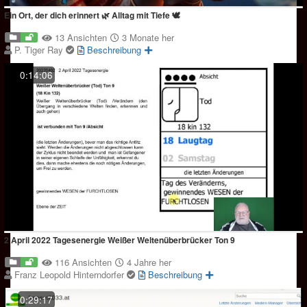
Ein Ort, der dich erinnert 🌿 Alltag mit Tiefe 🕊️
13 Ansichten
3 Monate her
P. Tiger Ray
Beschreibung
0:14:06
2 April 2022 Tagesenergie Weißer Weltenüberbrücker Ton 9
116 Ansichten
4 Jahre her
Franz Leopold Hinterndorfer
Beschreibung
0:29:17