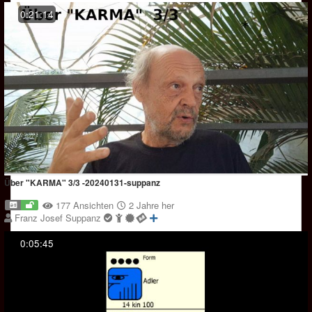
0:21:14
Über "KARMA" 3/3 -20240131-suppanz
177 Ansichten
2 Jahre her
Franz Josef Suppanz
0:05:45