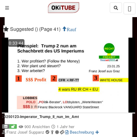
Suggested () (Page 41)
Rauf
0:33:44
20250123-Imperator_Trump_II_nun_im_Amt
900 Ansichten
1 Jahr her
Franz Josef Suppanz
Beschreibung