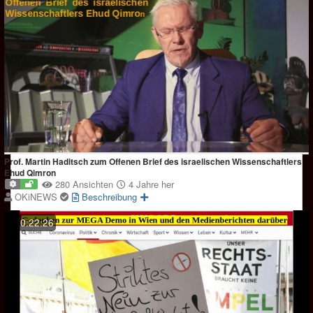
Prof. Martin Haditsch zum Offenen Brief des israelischen Wissenschaftlers
Ehud Qimron
280 Ansichten
4 Jahre her
OKiNEWS
Beschreibung
0:22:26