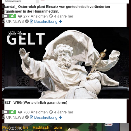
Skandal_ Österreich plant Einsatz von gentechnisch veränderten
Organismen in der Humanmedizin.
277 Ansichten
4 Jahre her
OKiNEWS
Beschreibung
0:10:50
GELT - WEG (Werte ehrlich garantieren)
760 Ansichten
4 Jahre her
OKiNEWS
Beschreibung
0:25:48