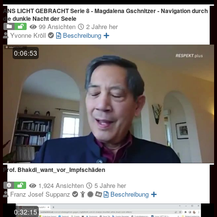
ANS LICHT GEBRACHT Serie 8 - Magdalena Gschnitzer - Navigation durch
die dunkle Nacht der Seele
99 Ansichten
2 Jahre her
Yvonne Kröll
Beschreibung
0:06:53
Prof. Bhakdi_want_vor_Impfschäden
1,924 Ansichten
5 Jahre her
Franz Josef Suppanz
Beschreibung
0:32:15