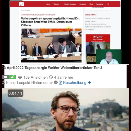
23 April 2022 Tagesenergie Weißer Weltenüberbrücker Ton 3
159 Ansichten
4 Jahre her
Franz Leopold Hinterndorfer
Beschreibung
0:04:11