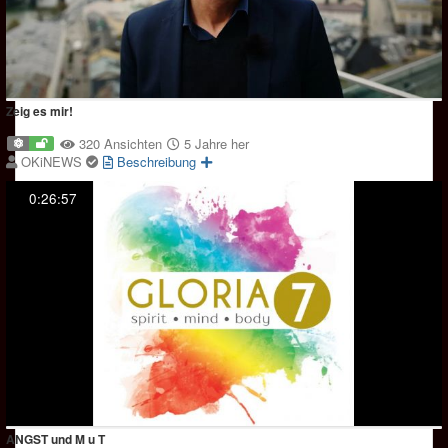
Zeig es mir!
320 Ansichten
5 Jahre her
OKiNEWS
Beschreibung
0:26:57
ANGST und M u T