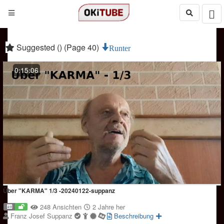
Suggested () (Page 40)
Runter
0:15:06
Über "KARMA" 1/3 -20240122-suppanz
248 Ansichten
2 Jahre her
Franz Josef Suppanz
Beschreibung