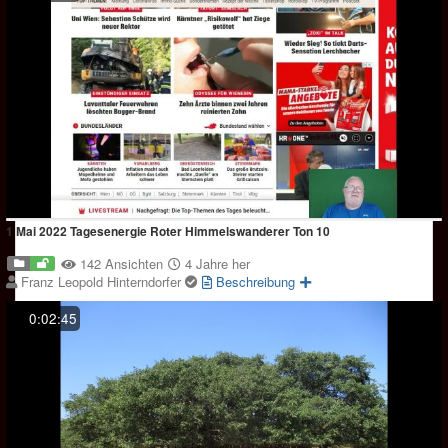
1 Mai 2022 Tagesenergie Roter Himmelswanderer Ton 10
142 Ansichten
4 Jahre her
Franz Leopold Hinterndorfer
Beschreibung
0:02:45