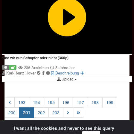
Sind wir nun Schopfer oder nicht (360p)
236 Ansichten
5 Jahre her
Karl-Heinz Höver
Beschreibung
Upload
193
194
195
196
197
198
199
(current)
201
200
202
203
I want all the cookies and never to see this query