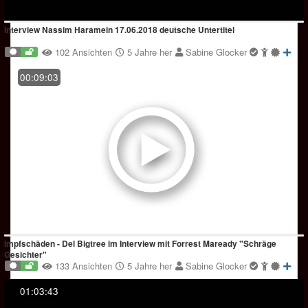
Interview Nassim Haramein 17.06.2018 deutsche Untertitel
102 Ansichten
5 Jahre her
Sabine Glocker
00:09:03
Impfschäden - Del Bigtree im Interview mit Forrest Maready "Schräge
Gesichter"
133 Ansichten
5 Jahre her
Sabine Glocker
01:03:43