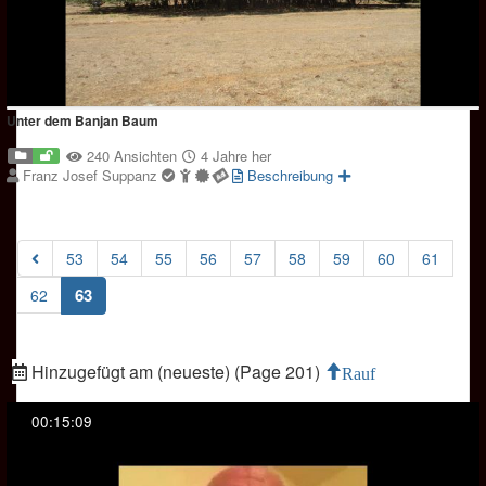
Unter dem Banjan Baum
240 Ansichten
4 Jahre her
Franz Josef Suppanz
Beschreibung
53
54
55
56
57
58
59
60
61
(current)
63
62
Hinzugefügt am (neueste) (Page 201)
Rauf
00:15:09