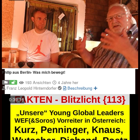
Philip aus Berlin- Was mich bewegt!
193 Ansichten
4 Jahre her
Franz Leopold Hinterndorfer
Beschreibung
0:39:16