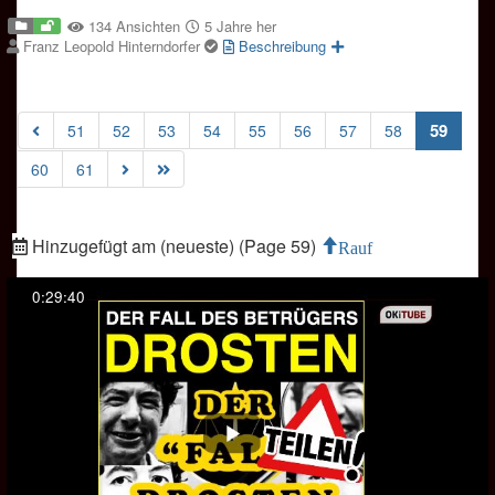
134 Ansichten
5 Jahre her
Franz Leopold Hinterndorfer
Beschreibung
(curre
59
51
52
53
54
55
56
57
58
60
61
Hinzugefügt am (neueste) (Page 59)
Rauf
0:29:40