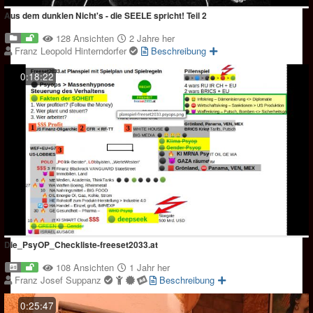
Aus dem dunklen Nicht's - die SEELE spricht! Teil 2
128 Ansichten
2 Jahre her
Franz Leopold Hinterndorfer
Beschreibung
0:18:22
Die_PsyOP_Checkliste-freeset2033.at
108 Ansichten
1 Jahr her
Franz Josef Suppanz
Beschreibung
0:25:47