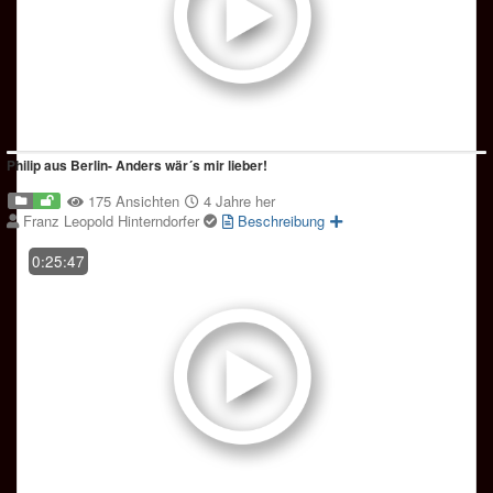
Philip aus Berlin- Anders wär´s mir lieber!
175 Ansichten
4 Jahre her
Franz Leopold Hinterndorfer
Beschreibung
0:25:47