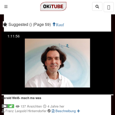
Suggested () (Page 59)
Rauf
1:11:56
Gerald Weiß- mach ma was
137 Ansichten
4 Jahre her
Franz Leopold Hinterndorfer
Beschreibung