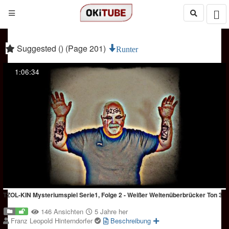
Suggested () (Page 201)
Runter
1:06:34
TZOL-KIN Mysteriumspiel Serie1, Folge 2 - Weißer Weltenüberbrücker Ton 3
146 Ansichten
5 Jahre her
Franz Leopold Hinterndorfer
Beschreibung