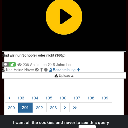
Sind wir nun Schopfer oder nicht (360p)
236 Ansichten
5 Jahre her
Karl-Heinz Höver
Beschreibung
Upload
193
194
195
196
197
198
199
(current)
201
200
202
203
I want all the cookies and never to see this query