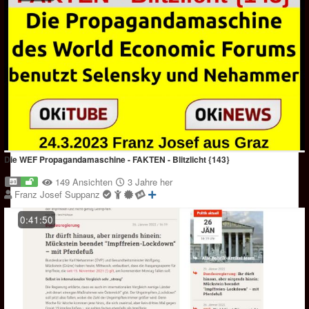
Die WEF Propagandamaschine - FAKTEN - Blitzlicht {143}
149 Ansichten
3 Jahre her
Franz Josef Suppanz
0:41:50