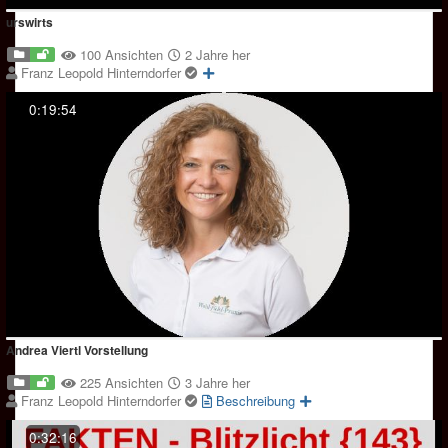
urswirts
100 Ansichten
2 Jahre her
Franz Leopold Hinterndorfer
0:19:54
Andrea Viertl Vorstellung
225 Ansichten
3 Jahre her
Franz Leopold Hinterndorfer
Beschreibung
0:32:16