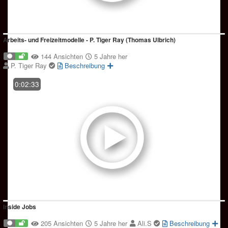
Arbeits- und Freizeitmodelle - P. Tiger Ray (Thomas Ulbrich)
144 Ansichten
5 Jahre her
P. Tiger Ray
Beschreibung
0:02:33
Inside Jobs
205 Ansichten
5 Jahre her
Ali.S
Beschreibung