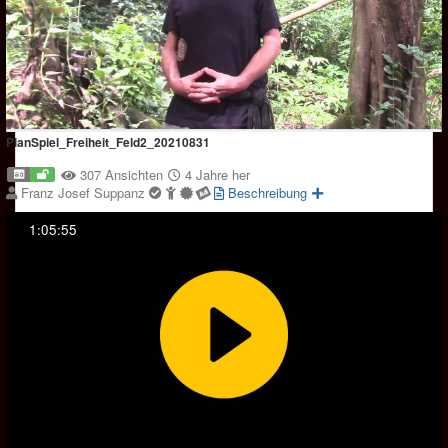
PlanSpiel_Freiheit_Feld2_20210831
307 Ansichten
4 Jahre her
Franz Josef Suppanz
Beschreibung
1:05:55