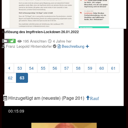
Auflösung des Impffreien-Lockdown 26.01.2022
195 Ansichten
4 Jahre her
Franz Leopold Hinterndorfer
Beschreibung
53
54
55
56
57
58
59
60
61
(current)
63
62
Hinzugefügt am (neueste) (Page 201)
Rauf
00:15:09