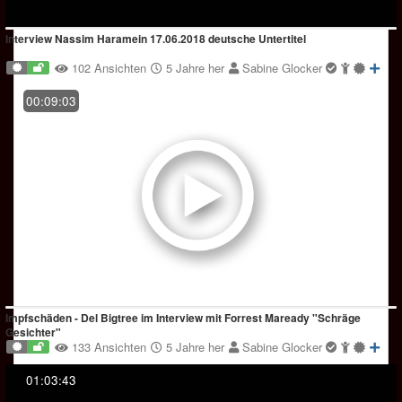
Interview Nassim Haramein 17.06.2018 deutsche Untertitel
102 Ansichten
5 Jahre her
Sabine Glocker
00:09:03
Impfschäden - Del Bigtree im Interview mit Forrest Maready "Schräge
Gesichter"
133 Ansichten
5 Jahre her
Sabine Glocker
01:03:43